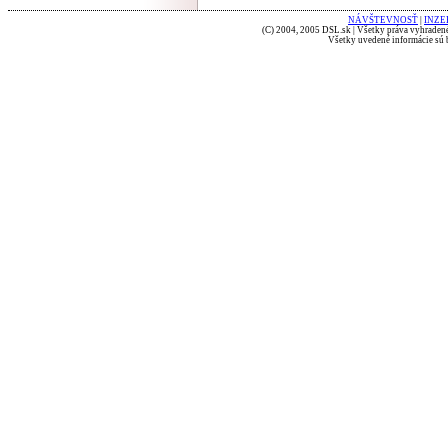
NÁVŠTEVNOSŤ
|
INZE
(C) 2004, 2005 DSL.sk | Všetky práva vyhradené
Všetky uvedené informácie sú b