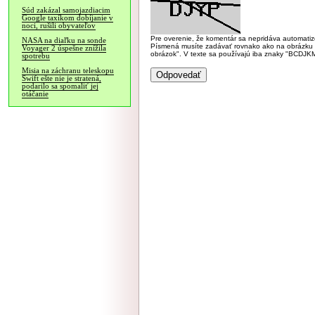
Súd zakázal samojazdiacim
Google taxíkom dobíjanie v
noci, rušili obyvateľov
Pre overenie, že komentár sa nepridáva automatizov
NASA na diaľku na sonde
Písmená musíte zadávať rovnako ako na obrázku veľk
Voyager 2 úspešne znížila
obrázok". V texte sa používajú iba znaky "BC
spotrebu
Misia na záchranu teleskopu
Swift ešte nie je stratená,
podarilo sa spomaliť jej
otáčanie