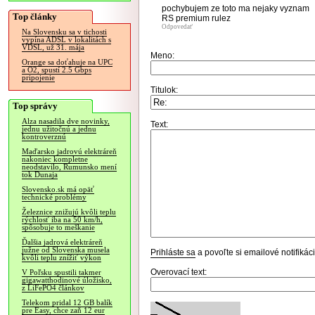
pochybujem ze toto ma nejaky vyznam
Top články
RS premium rulez
Odpovedať
Na Slovensku sa v tichosti
vypína ADSL v lokalitách s
VDSL, už 31. mája
Meno:
Orange sa doťahuje na UPC
a O2, spustí 2.5 Gbps
pripojenie
Titulok:
Top správy
Alza nasadila dve novinky,
Text:
jednu užitočnú a jednu
kontroverznú
Maďarsko jadrovú elektráreň
nakoniec kompletne
neodstavilo, Rumunsko mení
tok Dunaja
Slovensko.sk má opäť
technické problémy
Železnice znižujú kvôli teplu
rýchlosť iba na 50 km/h,
spôsobuje to meškanie
Ďalšia jadrová elektráreň
južne od Slovenska musela
Prihláste sa
a povoľte si emailové notifiká
kvôli teplu znížiť výkon
Overovací text:
V Poľsku spustili takmer
gigawatthodinové úložisko,
z LiFePO4 článkov
Telekom pridal 12 GB balík
pre Easy, chce zaň 12 eur