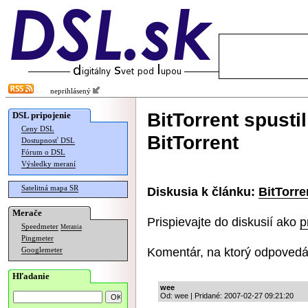
neprihlásený
BitTorrent spusti
DSL pripojenie
Ceny DSL
BitTorrent
Dostupnosť DSL
Fórum o DSL
Výsledky meraní
Satelitná mapa SR
Diskusia k článku:
BitTorre
Merače
Prispievajte do diskusií ako
p
Speedmeter
Merania
Pingmeter
Komentár, na ktorý odpovedá
Googlemeter
Hľadanie
wee
Od: wee | Pridané: 2007-02-27 09:21:20