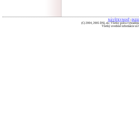
NÁVŠTEVNOSŤ
|
INZE
(C) 2004, 2005 DSL.sk | Všetky práva vyhradené
Všetky uvedené informácie sú b