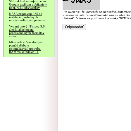
Súd zakázal samojazdiacim
Google taxíkom dobíjanie v
noci, rušili obyvateľov
Pre overenie, že komentár sa nepridáva automatizov
NASA pripravuje ISS na
Písmená musíte zadávať rovnako ako na obrázku veľk
inštaláciu posledných
obrázok". V texte sa používajú iba znaky "BC
nových solárnych panelov
Vydaný nový FFmpeg 9.0,
zlepšil akceleráciu
profesionálnych formátov
videa
Microsoft v čase drahých
pamätí sľubuje
optimalizovať spotrebu
RAM vo Windows 11