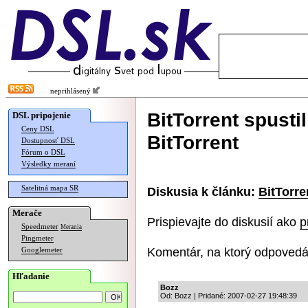
neprihlásený
BitTorrent spusti
DSL pripojenie
Ceny DSL
BitTorrent
Dostupnosť DSL
Fórum o DSL
Výsledky meraní
Satelitná mapa SR
Diskusia k článku:
BitTorre
Merače
Prispievajte do diskusií ako
p
Speedmeter
Merania
Pingmeter
Komentár, na ktorý odpovedá
Googlemeter
Hľadanie
Bozz
Od: Bozz | Pridané: 2007-02-27 19:48:39