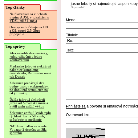
jasne lebo ty si najmudrejsi, aspon keby 
Top články
Odpovedať
Na Slovensku sa v tichosti
vypína ADSL v lokalitách s
Meno:
VDSL, už 31. mája
Orange sa doťahuje na UPC
a O2, spustí 2.5 Gbps
pripojenie
Titulok:
Top správy
Text:
Alza nasadila dve novinky,
jednu užitočnú a jednu
kontroverznú
Maďarsko jadrovú elektráreň
nakoniec kompletne
neodstavilo, Rumunsko mení
tok Dunaja
Železnice predávajú dve
tretiny lístkov elektronicky,
po donútení cestujúcich na
takýto nákup
Ďalšia jadrová elektráreň
južne od Slovenska musela
Prihláste sa
a povoľte si emailové notifiká
kvôli teplu znížiť výkon
Železnice znižujú kvôli teplu
Overovací text:
rýchlosť iba na 50 km/h,
spôsobuje to meškanie
NASA na diaľku na sonde
Voyager 2 úspešne znížila
spotrebu