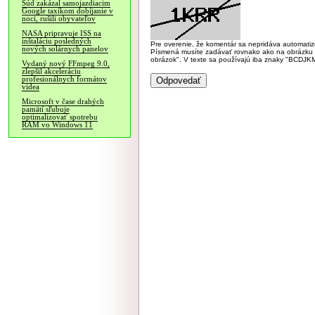
Súd zakázal samojazdiacim
Google taxíkom dobíjanie v
noci, rušili obyvateľov
NASA pripravuje ISS na
inštaláciu posledných
Pre overenie, že komentár sa nepridáva automatizov
nových solárnych panelov
Písmená musíte zadávať rovnako ako na obrázku veľk
obrázok". V texte sa používajú iba znaky "BC
Vydaný nový FFmpeg 9.0,
zlepšil akceleráciu
profesionálnych formátov
videa
Microsoft v čase drahých
pamätí sľubuje
optimalizovať spotrebu
RAM vo Windows 11