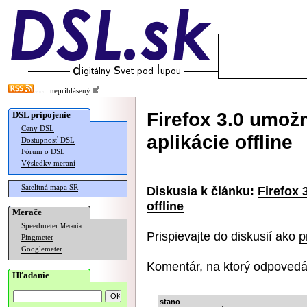
neprihlásený
Firefox 3.0 umož
DSL pripojenie
Ceny DSL
aplikácie offline
Dostupnosť DSL
Fórum o DSL
Výsledky meraní
Satelitná mapa SR
Diskusia k článku:
Firefox 
offline
Merače
Speedmeter
Merania
Prispievajte do diskusií ako
p
Pingmeter
Googlemeter
Komentár, na ktorý odpovedá
Hľadanie
stano