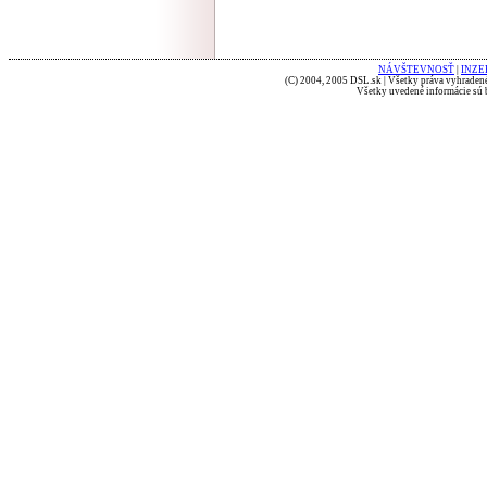
NÁVŠTEVNOSŤ
|
INZE
(C) 2004, 2005 DSL.sk | Všetky práva vyhradené
Všetky uvedené informácie sú b