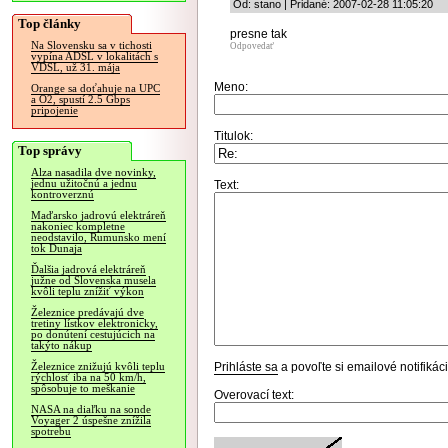
Od: stano | Pridané: 2007-02-28 11:05:20
Top články
presne tak
Na Slovensku sa v tichosti
Odpovedať
vypína ADSL v lokalitách s
VDSL, už 31. mája
Meno:
Orange sa doťahuje na UPC
a O2, spustí 2.5 Gbps
pripojenie
Titulok:
Top správy
Alza nasadila dve novinky,
jednu užitočnú a jednu
Text:
kontroverznú
Maďarsko jadrovú elektráreň
nakoniec kompletne
neodstavilo, Rumunsko mení
tok Dunaja
Ďalšia jadrová elektráreň
južne od Slovenska musela
kvôli teplu znížiť výkon
Železnice predávajú dve
tretiny lístkov elektronicky,
po donútení cestujúcich na
takýto nákup
Prihláste sa
a povoľte si emailové notifiká
Železnice znižujú kvôli teplu
rýchlosť iba na 50 km/h,
spôsobuje to meškanie
Overovací text:
NASA na diaľku na sonde
Voyager 2 úspešne znížila
spotrebu