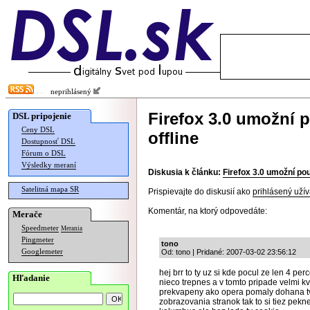
neprihlásený
Firefox 3.0 umožní 
DSL pripojenie
Ceny DSL
offline
Dostupnosť DSL
Fórum o DSL
Výsledky meraní
Diskusia k článku:
Firefox 3.0 umožní pou
Satelitná mapa SR
Prispievajte do diskusií ako
prihlásený užív
Komentár, na ktorý odpovedáte:
Merače
Speedmeter
Merania
Pingmeter
tono
Googlemeter
Od: tono | Pridané: 2007-03-02 23:56:12
hej brr to ty uz si kde pocul ze len 4 p
Hľadanie
nieco trepnes a v tomto pripade velmi kv
prekvapeny ako opera pomaly dohana tvoj
zobrazovania stranok tak to si tiez pekne