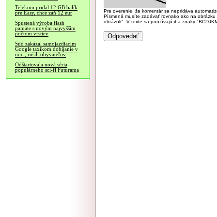
Telekom pridal 12 GB balík
Pre overenie, že komentár sa nepridáva automatizov
pre Easy, chce zaň 12 eur
Písmená musíte zadávať rovnako ako na obrázku veľk
obrázok". V texte sa používajú iba znaky "BC
Spustená výroba flash
pamäte s novým najvyšším
počtom vrstiev
Súd zakázal samojazdiacim
Google taxíkom dobíjanie v
noci, rušili obyvateľov
Odštartovala nová séria
populárneho sci-fi Futurama