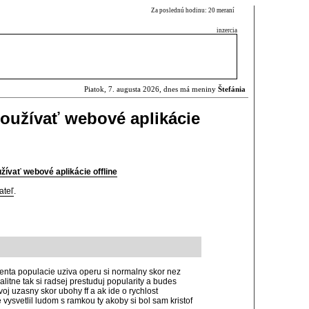
Za poslednú hodinu: 20 meraní
inzercia
Piatok, 7. augusta 2026, dnes má meniny
Štefánia
používať webové aplikácie
žívať webové aplikácie offline
ateľ
.
ercenta populacie uziva operu si normalny skor nez
alitne tak si radsej prestuduj popularity a budes
 uzasny skor ubohy ff a ak ide o rychlost
 vysvetlil ludom s ramkou ty akoby si bol sam kristof