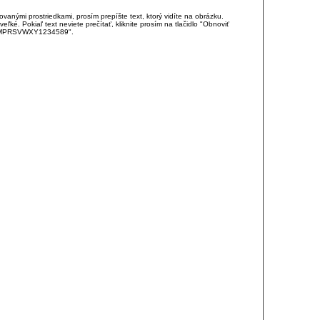
anými prostriedkami, prosím prepíšte text, ktorý vidíte na obrázku.
é. Pokiaľ text neviete prečítať, kliknite prosím na tlačidlo "Obnoviť
DJKMPRSVWXY1234589".