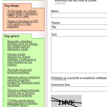
kolumbus ale bez lode ty cookie
Odpovedať
Top články
Na Slovensku sa v tichosti
Meno:
vypína ADSL v lokalitách s
VDSL, už 31. mája
Orange sa doťahuje na UPC
Titulok:
a O2, spustí 2.5 Gbps
pripojenie
Text:
Top správy
Rumunsko odstrelmi a
blokádou mení tok Dunaja,
aby udržalo jadrovú
elektráreň v chode
Chrome sa bude
aktualizovať dvakrát
týždenne, v budúcnosti sa
bude aktualizovať bez
reštartov
Slovensko.sk má opäť
technické problémy
Maďarsko jadrovú elektráreň
Prihláste sa
a povoľte si emailové notifiká
nakoniec kompletne
neodstavilo, Rumunsko mení
Overovací text:
tok Dunaja
Železnice znižujú kvôli teplu
rýchlosť iba na 50 km/h,
spôsobuje to meškanie
V Poľsku spustili takmer
gigawatthodinové úložisko,
z LiFePO4 článkov