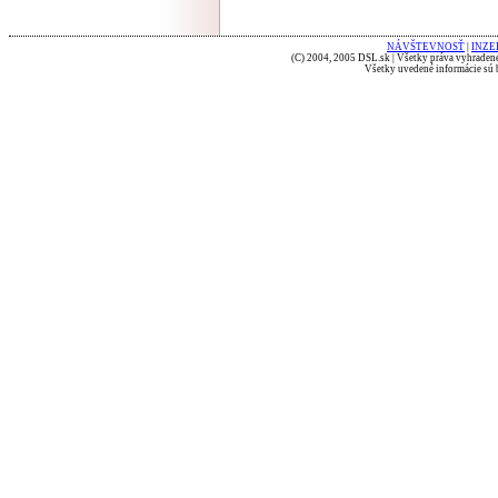
NÁVŠTEVNOSŤ
|
INZE
(C) 2004, 2005 DSL.sk | Všetky práva vyhradené
Všetky uvedené informácie sú b