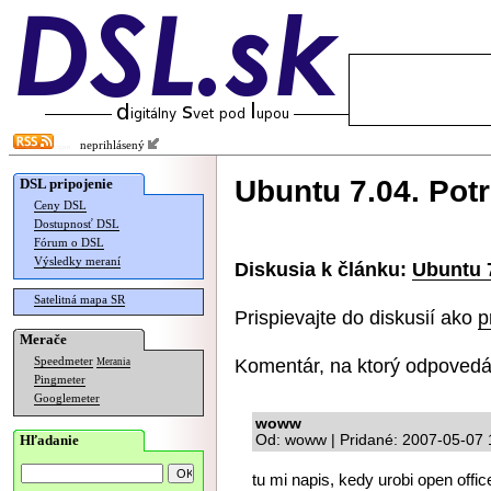
neprihlásený
Ubuntu 7.04. Po
DSL pripojenie
Ceny DSL
Dostupnosť DSL
Fórum o DSL
Výsledky meraní
Diskusia k článku:
Ubuntu 
Satelitná mapa SR
Prispievajte do diskusií ako
p
Merače
Komentár, na ktorý odpovedá
Speedmeter
Merania
Pingmeter
Googlemeter
woww
Hľadanie
Od: woww | Pridané: 2007-05-07 
tu mi napis, kedy urobi open office