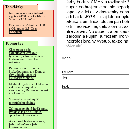
farby budu v CMYK a rozlisenie 3
super, na hrajkanie sa, ale nepo
Top články
tapetky z fotiek z dovolenky neba
Na Slovensku sa v tichosti
adoback sRGB, co aj tak odchyluj
vypína ADSL v lokalitách s
VDSL, už 31. mája
Skusal som linux, ale ani pan boh
Orange sa doťahuje na UPC
o tri mesiace ine, celu slovnu za
a O2, spustí 2.5 Gbps
litre za win. No super, za ten cas
pripojenie
zarobim a kupim, a mozem individu
neprofesionalny vystup, takze na
Top správy
Odpovedať
Chrome sa bude
aktualizovať dvakrát
týždenne, v budúcnosti sa
Meno:
bude aktualizovať bez
reštartov
Rumunsko odstrelmi a
blokádou mení tok Dunaja,
Titulok:
aby udržalo jadrovú
elektráreň v chode
Maďarsko jadrovú elektráreň
Text:
nakoniec kompletne
neodstavilo, Rumunsko mení
tok Dunaja
Slovensko.sk má opäť
technické problémy
Železnice znižujú kvôli teplu
rýchlosť iba na 50 km/h,
spôsobuje to meškanie
Alza nasadila dve novinky,
jednu užitočnú a jednu
kontroverznú