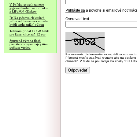
V Poľsku spustili takmer
gigawatthodinové úložisko,
Prihláste sa
a povoľte si emailové notifiká
z LiFePO4 článkov
Ďalšia jadrová elektráreň
Overovací text:
južne od Slovenska musela
kvôli teplu znížiť výkon
Telekom pridal 12 GB balík
pre Easy, chce zaň 12 eur
Spustená výroba flash
pamäte s novým najvyšším
počtom vrstiev
Pre overenie, že komentár sa nepridáva automatizov
Písmená musíte zadávať rovnako ako na obrázku veľk
obrázok". V texte sa používajú iba znaky "BC