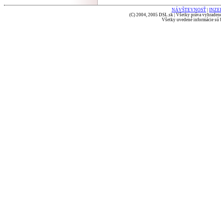
NÁVŠTEVNOSŤ
|
INZE
(C) 2004, 2005 DSL.sk | Všetky práva vyhradené
Všetky uvedené informácie sú b