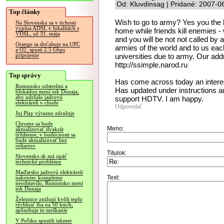
Od: Kluvdinsag | Pridané: 2007-0
Top články
Wish to go to army? Yes you the h
Na Slovensku sa v tichosti
vypína ADSL v lokalitách s
home while friends kill enemies - w
VDSL, už 31. mája
and you will be not not called b
Orange sa doťahuje na UPC
armies of the world and to us each
a O2, spustí 2.5 Gbps
universities due to army. Our addr
pripojenie
http://ssimple.narod.ru
Top správy
Has come across today an interes
Rumunsko odstrelmi a
Has updated under instructions an
blokádou mení tok Dunaja,
aby udržalo jadrovú
support HDTV. I am happy.
elektráreň v chode
Odpovedať
Joj Play výrazne zdražuje
Chrome sa bude
Meno:
aktualizovať dvakrát
týždenne, v budúcnosti sa
bude aktualizovať bez
reštartov
Titulok:
Slovensko.sk má opäť
technické problémy
Maďarsko jadrovú elektráreň
Text:
nakoniec kompletne
neodstavilo, Rumunsko mení
tok Dunaja
Železnice znižujú kvôli teplu
rýchlosť iba na 50 km/h,
spôsobuje to meškanie
V Poľsku spustili takmer