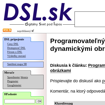
neprihlásený
Programovateľný 
DSL pripojenie
Ceny DSL
dynamickými ob
Dostupnosť DSL
Fórum o DSL
Výsledky meraní
Satelitná mapa SR
Diskusia k článku:
Program
obrázkami
Merače
Speedmeter
Merania
Prispievajte do diskusií ako
p
Pingmeter
Googlemeter
Komentár, na ktorý odpovedá
Hľadanie
Kluvdinsag