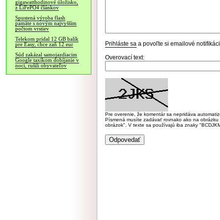
gigawatthodinové úložisko,
z LiFePO4 článkov
Spustená výroba flash
pamäte s novým najvyšším
počtom vrstiev
Telekom pridal 12 GB balík
Prihláste sa
a povoľte si emailové notifiká
pre Easy, chce zaň 12 eur
Súd zakázal samojazdiacim
Overovací text:
Google taxíkom dobíjanie v
noci, rušili obyvateľov
Pre overenie, že komentár sa nepridáva automatizov
Písmená musíte zadávať rovnako ako na obrázku veľk
obrázok". V texte sa používajú iba znaky "BC