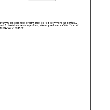
anými prostriedkami, prosím prepíšte text, ktorý vidíte na obrázku.
é. Pokiaľ text neviete prečítať, kliknite prosím na tlačidlo "Obnoviť
DJKMPRSVWXY1234589".