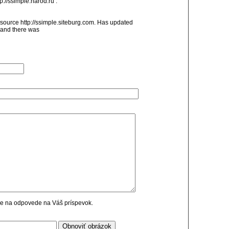
p://ssimple.narod.ru .
source http://ssimple.siteburg.com. Has updated
V and there was
cie na odpovede na Váš príspevok.