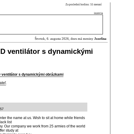
Za poslednú hodinu: 55 meraní
inzercia
Štvrtok, 6. augusta 2026, dnes má meniny
Jozefína
D ventilátor s dynamickými
ventilátor s dynamickými obrázkami
ateľ
.
:57
nter the name at us. Wish to sit at home while friends
ack list
rmy. Our company we work from 25 armies of the world
fer study at