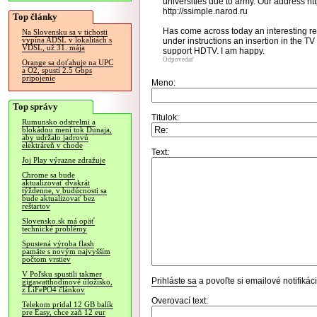
universities due to army. Our address htt
http://ssimple.narod.ru
Top články
Has come across today an interesting re
Na Slovensku sa v tichosti
vypína ADSL v lokalitách s
under instructions an insertion in the T
VDSL, už 31. mája
support HDTV. I am happy.
Odpovedať
Orange sa doťahuje na UPC
a O2, spustí 2.5 Gbps
pripojenie
Meno:
Top správy
Titulok:
Rumunsko odstrelmi a
blokádou mení tok Dunaja,
aby udržalo jadrovú
elektráreň v chode
Text:
Joj Play výrazne zdražuje
Chrome sa bude
aktualizovať dvakrát
týždenne, v budúcnosti sa
bude aktualizovať bez
reštartov
Slovensko.sk má opäť
technické problémy
Spustená výroba flash
pamäte s novým najvyšším
počtom vrstiev
V Poľsku spustili takmer
Prihláste sa
a povoľte si emailové notifiká
gigawatthodinové úložisko,
z LiFePO4 článkov
Overovací text:
Telekom pridal 12 GB balík
pre Easy, chce zaň 12 eur