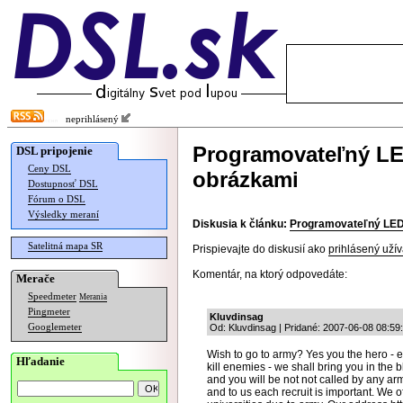
neprihlásený
Programovateľný LE
DSL pripojenie
Ceny DSL
obrázkami
Dostupnosť DSL
Fórum o DSL
Výsledky meraní
Diskusia k článku:
Programovateľný LED 
Satelitná mapa SR
Prispievajte do diskusií ako
prihlásený užív
Komentár, na ktorý odpovedáte:
Merače
Speedmeter
Merania
Pingmeter
Kluvdinsag
Googlemeter
Od: Kluvdinsag | Pridané: 2007-06-08 08:59
Wish to go to army? Yes you the hero - e
Hľadanie
kill enemies - we shall bring you in the bl
and you will be not not called by any a
and to us each recruit is important. We of