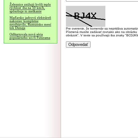
Železnice znižujú kvôli teplu
rýchlosť iba na 50 km/h,
spôsobuje to meškanie
Maďarsko jadrovú elektráreň
nakoniec kompletne
neodstavilo, Rumunsko mení
tok Dunaja
Pre overenie, že komentár sa nepridáva automatizov
Písmená musíte zadávať rovnako ako na obrázku veľk
Odštartovala nová séria
obrázok". V texte sa používajú iba znaky "BC
populárneho sci-fi Futurama