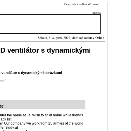
Za poslednú hodinu: 45 meraní
inzercia
Sobota, 8. augusta 2026, dnes má meniny
Oskár
D ventilátor s dynamickými
ventilátor s dynamickými obrázkami
ateľ
.
:57
nter the name at us. Wish to sit at home while friends
ack list
rmy. Our company we work from 25 armies of the world
fer study at