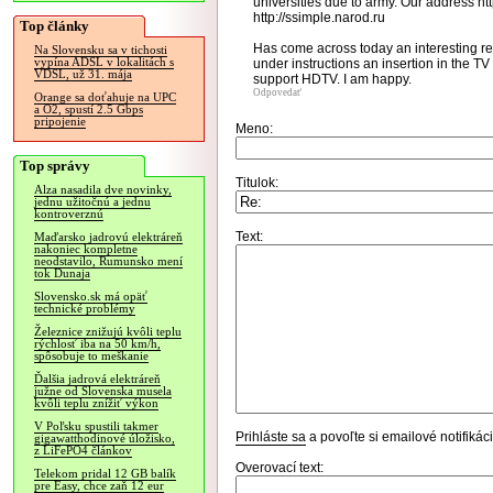
universities due to army. Our address htt
http://ssimple.narod.ru
Top články
Has come across today an interesting re
Na Slovensku sa v tichosti
vypína ADSL v lokalitách s
under instructions an insertion in the T
VDSL, už 31. mája
support HDTV. I am happy.
Odpovedať
Orange sa doťahuje na UPC
a O2, spustí 2.5 Gbps
pripojenie
Meno:
Top správy
Titulok:
Alza nasadila dve novinky,
jednu užitočnú a jednu
kontroverznú
Text:
Maďarsko jadrovú elektráreň
nakoniec kompletne
neodstavilo, Rumunsko mení
tok Dunaja
Slovensko.sk má opäť
technické problémy
Železnice znižujú kvôli teplu
rýchlosť iba na 50 km/h,
spôsobuje to meškanie
Ďalšia jadrová elektráreň
južne od Slovenska musela
kvôli teplu znížiť výkon
V Poľsku spustili takmer
Prihláste sa
a povoľte si emailové notifiká
gigawatthodinové úložisko,
z LiFePO4 článkov
Overovací text:
Telekom pridal 12 GB balík
pre Easy, chce zaň 12 eur