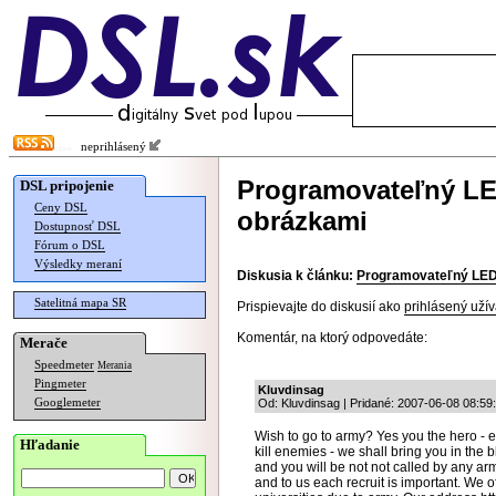
neprihlásený
Programovateľný LE
DSL pripojenie
Ceny DSL
obrázkami
Dostupnosť DSL
Fórum o DSL
Výsledky meraní
Diskusia k článku:
Programovateľný LED 
Satelitná mapa SR
Prispievajte do diskusií ako
prihlásený užív
Komentár, na ktorý odpovedáte:
Merače
Speedmeter
Merania
Pingmeter
Kluvdinsag
Googlemeter
Od: Kluvdinsag | Pridané: 2007-06-08 08:59
Wish to go to army? Yes you the hero - e
Hľadanie
kill enemies - we shall bring you in the bl
and you will be not not called by any a
and to us each recruit is important. We of