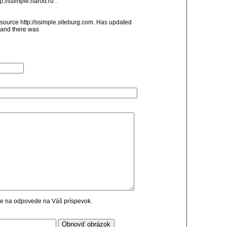
p://ssimple.narod.ru .
source http://ssimple.siteburg.com. Has updated
V and there was
cie na odpovede na Váš príspevok.