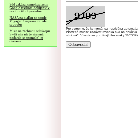
Súd zakázal samojazdiacim
Google taxíkom dobíjanie v
noci, rušili obyvateľov
NASA na diaľku na sonde
Voyager 2 úspešne znížila
spotrebu
Pre overenie, že komentár sa nepridáva automatizov
Misia na záchranu teleskopu
Písmená musíte zadávať rovnako ako na obrázku veľk
Swift ešte nie je stratená,
obrázok". V texte sa používajú iba znaky "BC
podarilo sa spomaliť jej
otáčanie