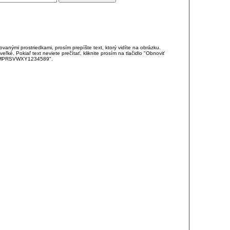
anými prostriedkami, prosím prepíšte text, ktorý vidíte na obrázku.
é. Pokiaľ text neviete prečítať, kliknite prosím na tlačidlo "Obnoviť
DJKMPRSVWXY1234589".