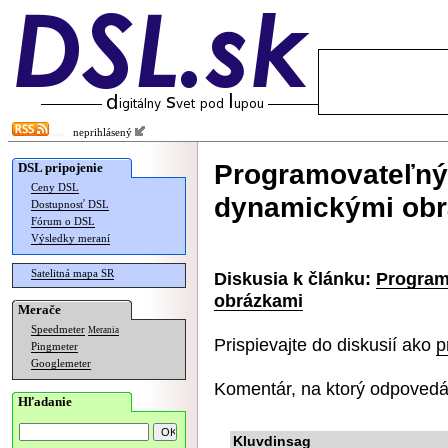
neprihlásený
Programovateľný 
DSL pripojenie
Ceny DSL
dynamickými ob
Dostupnosť DSL
Fórum o DSL
Výsledky meraní
Satelitná mapa SR
Diskusia k článku:
Program
obrázkami
Merače
Speedmeter
Merania
Prispievajte do diskusií ako
p
Pingmeter
Googlemeter
Komentár, na ktorý odpovedá
Hľadanie
Kluvdinsag