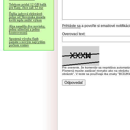
Telekom pridal 12 GB balík
pre Easy, chce zaň 12 eur
Ďalšia jadrová elektráreň
južne od Slovenska musela
kvôli teplu znížiť výkon
Prihláste sa
a povoľte si emailové notifiká
Alza nasadila dve novinky,
jednu užitočnú a jednu
kontroverznú
Overovací text:
Spustená výroba flash
pamäte s novým najvyšším
počtom vrstiev
Pre overenie, že komentár sa nepridáva automatizov
Písmená musíte zadávať rovnako ako na obrázku veľk
obrázok". V texte sa používajú iba znaky "BC