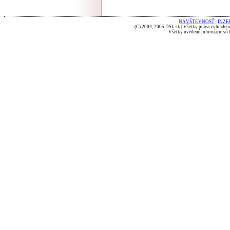
NÁVŠTEVNOSŤ
|
INZE
(C) 2004, 2005 DSL.sk | Všetky práva vyhradené
Všetky uvedené informácie sú b