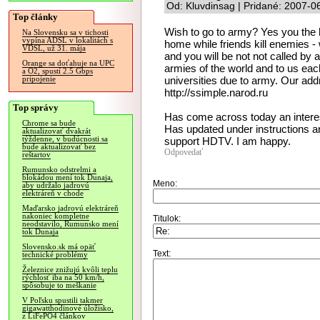
Od: Kluvdinsag | Pridané: 2007-0
Top články
Wish to go to army? Yes you the h
Na Slovensku sa v tichosti
vypína ADSL v lokalitách s
home while friends kill enemies - w
VDSL, už 31. mája
and you will be not not called b
Orange sa doťahuje na UPC
armies of the world and to us each
a O2, spustí 2.5 Gbps
universities due to army. Our addr
pripojenie
http://ssimple.narod.ru
Top správy
Has come across today an interes
Chrome sa bude
Has updated under instructions an
aktualizovať dvakrát
týždenne, v budúcnosti sa
support HDTV. I am happy.
bude aktualizovať bez
Odpovedať
reštartov
Rumunsko odstrelmi a
blokádou mení tok Dunaja,
Meno:
aby udržalo jadrovú
elektráreň v chode
Maďarsko jadrovú elektráreň
nakoniec kompletne
Titulok:
neodstavilo, Rumunsko mení
tok Dunaja
Slovensko.sk má opäť
Text:
technické problémy
Železnice znižujú kvôli teplu
rýchlosť iba na 50 km/h,
spôsobuje to meškanie
V Poľsku spustili takmer
gigawatthodinové úložisko,
z LiFePO4 článkov