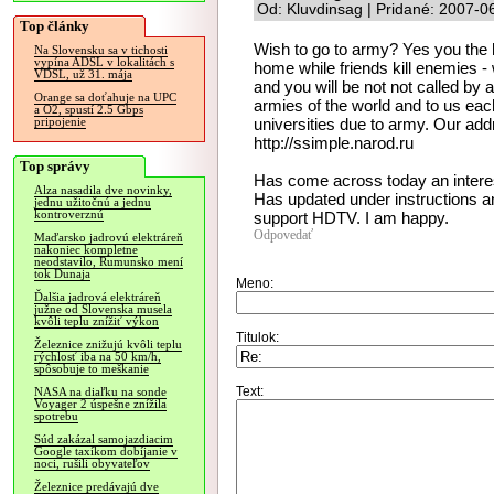
Od: Kluvdinsag | Pridané: 2007-0
Top články
Wish to go to army? Yes you the h
Na Slovensku sa v tichosti
vypína ADSL v lokalitách s
home while friends kill enemies - w
VDSL, už 31. mája
and you will be not not called b
Orange sa doťahuje na UPC
armies of the world and to us each
a O2, spustí 2.5 Gbps
universities due to army. Our addr
pripojenie
http://ssimple.narod.ru
Top správy
Has come across today an interes
Alza nasadila dve novinky,
Has updated under instructions an
jednu užitočnú a jednu
kontroverznú
support HDTV. I am happy.
Odpovedať
Maďarsko jadrovú elektráreň
nakoniec kompletne
neodstavilo, Rumunsko mení
tok Dunaja
Meno:
Ďalšia jadrová elektráreň
južne od Slovenska musela
kvôli teplu znížiť výkon
Titulok:
Železnice znižujú kvôli teplu
rýchlosť iba na 50 km/h,
spôsobuje to meškanie
Text:
NASA na diaľku na sonde
Voyager 2 úspešne znížila
spotrebu
Súd zakázal samojazdiacim
Google taxíkom dobíjanie v
noci, rušili obyvateľov
Železnice predávajú dve