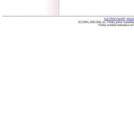
NÁVŠTEVNOSŤ
|
INZE
(C) 2004, 2005 DSL.sk | Všetky práva vyhradené
Všetky uvedené informácie sú b