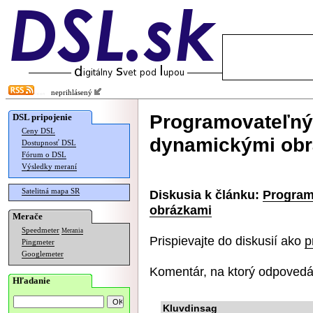
neprihlásený
Programovateľný 
DSL pripojenie
Ceny DSL
dynamickými ob
Dostupnosť DSL
Fórum o DSL
Výsledky meraní
Satelitná mapa SR
Diskusia k článku:
Program
obrázkami
Merače
Speedmeter
Merania
Prispievajte do diskusií ako
p
Pingmeter
Googlemeter
Komentár, na ktorý odpovedá
Hľadanie
Kluvdinsag