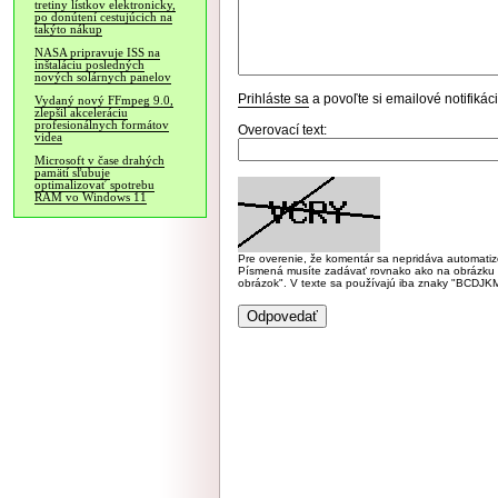
tretiny lístkov elektronicky,
po donútení cestujúcich na
takýto nákup
NASA pripravuje ISS na
inštaláciu posledných
nových solárnych panelov
Prihláste sa
a povoľte si emailové notifiká
Vydaný nový FFmpeg 9.0,
zlepšil akceleráciu
profesionálnych formátov
Overovací text:
videa
Microsoft v čase drahých
pamätí sľubuje
optimalizovať spotrebu
RAM vo Windows 11
Pre overenie, že komentár sa nepridáva automatizov
Písmená musíte zadávať rovnako ako na obrázku veľk
obrázok". V texte sa používajú iba znaky "BC