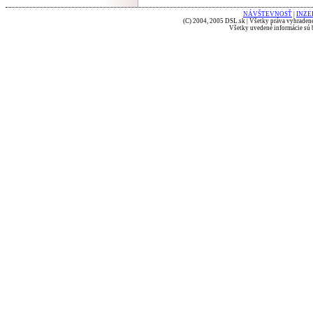
NÁVŠTEVNOSŤ
|
INZE
(C) 2004, 2005 DSL.sk | Všetky práva vyhradené
Všetky uvedené informácie sú b