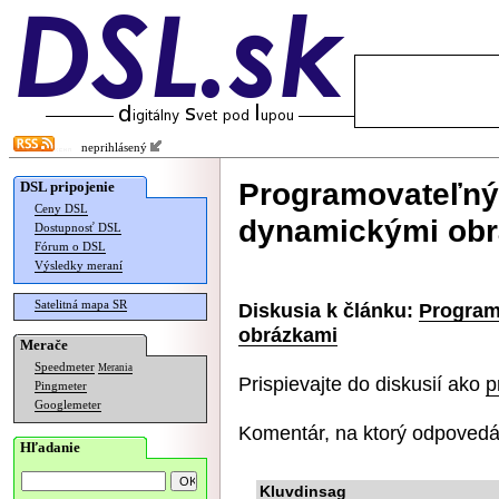
neprihlásený
Programovateľný 
DSL pripojenie
Ceny DSL
dynamickými ob
Dostupnosť DSL
Fórum o DSL
Výsledky meraní
Satelitná mapa SR
Diskusia k článku:
Program
obrázkami
Merače
Speedmeter
Merania
Prispievajte do diskusií ako
p
Pingmeter
Googlemeter
Komentár, na ktorý odpovedá
Hľadanie
Kluvdinsag