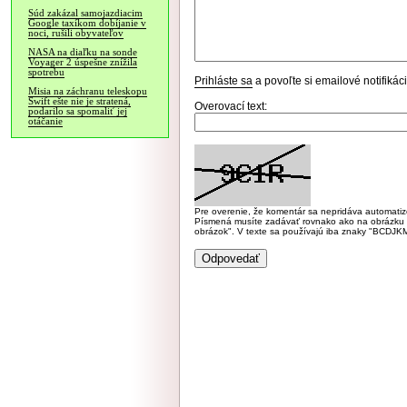
Súd zakázal samojazdiacim
Google taxíkom dobíjanie v
noci, rušili obyvateľov
NASA na diaľku na sonde
Voyager 2 úspešne znížila
spotrebu
Prihláste sa
a povoľte si emailové notifiká
Misia na záchranu teleskopu
Swift ešte nie je stratená,
Overovací text:
podarilo sa spomaliť jej
otáčanie
Pre overenie, že komentár sa nepridáva automatizov
Písmená musíte zadávať rovnako ako na obrázku veľk
obrázok". V texte sa používajú iba znaky "BC