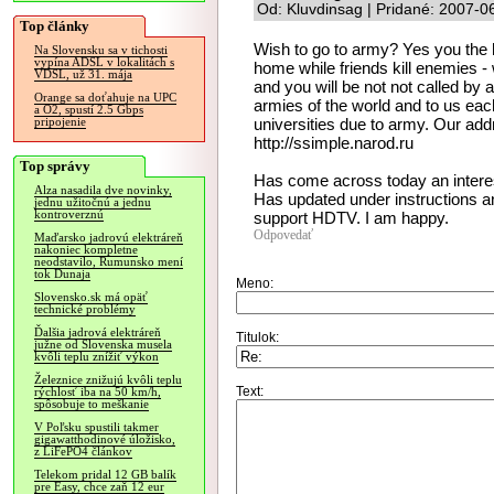
Od: Kluvdinsag | Pridané: 2007-0
Top články
Wish to go to army? Yes you the h
Na Slovensku sa v tichosti
vypína ADSL v lokalitách s
home while friends kill enemies - w
VDSL, už 31. mája
and you will be not not called b
Orange sa doťahuje na UPC
armies of the world and to us each
a O2, spustí 2.5 Gbps
universities due to army. Our addr
pripojenie
http://ssimple.narod.ru
Top správy
Has come across today an interes
Alza nasadila dve novinky,
Has updated under instructions an
jednu užitočnú a jednu
kontroverznú
support HDTV. I am happy.
Odpovedať
Maďarsko jadrovú elektráreň
nakoniec kompletne
neodstavilo, Rumunsko mení
tok Dunaja
Meno:
Slovensko.sk má opäť
technické problémy
Ďalšia jadrová elektráreň
Titulok:
južne od Slovenska musela
kvôli teplu znížiť výkon
Železnice znižujú kvôli teplu
Text:
rýchlosť iba na 50 km/h,
spôsobuje to meškanie
V Poľsku spustili takmer
gigawatthodinové úložisko,
z LiFePO4 článkov
Telekom pridal 12 GB balík
pre Easy, chce zaň 12 eur