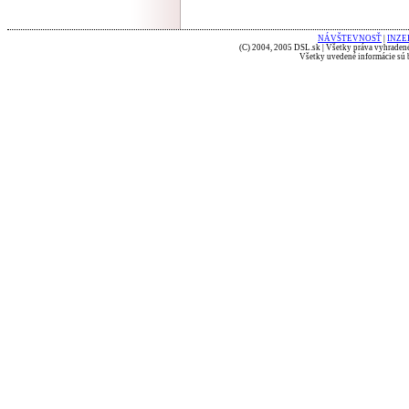
NÁVŠTEVNOSŤ
|
INZE
(C) 2004, 2005 DSL.sk | Všetky práva vyhradené
Všetky uvedené informácie sú b