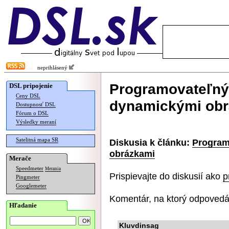
neprihlásený
Programovateľný 
DSL pripojenie
Ceny DSL
dynamickými ob
Dostupnosť DSL
Fórum o DSL
Výsledky meraní
Satelitná mapa SR
Diskusia k článku:
Program
obrázkami
Merače
Speedmeter
Merania
Prispievajte do diskusií ako
p
Pingmeter
Googlemeter
Komentár, na ktorý odpovedá
Hľadanie
Kluvdinsag