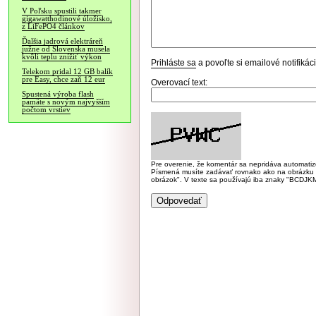
V Poľsku spustili takmer
gigawatthodinové úložisko,
z LiFePO4 článkov
Ďalšia jadrová elektráreň
južne od Slovenska musela
kvôli teplu znížiť výkon
Prihláste sa
a povoľte si emailové notifiká
Telekom pridal 12 GB balík
pre Easy, chce zaň 12 eur
Overovací text:
Spustená výroba flash
pamäte s novým najvyšším
počtom vrstiev
Pre overenie, že komentár sa nepridáva automatizov
Písmená musíte zadávať rovnako ako na obrázku veľk
obrázok". V texte sa používajú iba znaky "BC