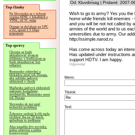
Od: Kluvdinsag | Pridané: 2007-0
Top články
Wish to go to army? Yes you the h
Na Slovensku sa v tichosti
vypína ADSL v lokalitách s
home while friends kill enemies - w
VDSL, už 31. mája
and you will be not not called b
Orange sa doťahuje na UPC
armies of the world and to us each
a O2, spustí 2.5 Gbps
universities due to army. Our addr
pripojenie
http://ssimple.narod.ru
Top správy
Has come across today an interes
Chrome sa bude
Has updated under instructions an
aktualizovať dvakrát
týždenne, v budúcnosti sa
support HDTV. I am happy.
bude aktualizovať bez
Odpovedať
reštartov
Rumunsko odstrelmi a
blokádou mení tok Dunaja,
Meno:
aby udržalo jadrovú
elektráreň v chode
Maďarsko jadrovú elektráreň
nakoniec kompletne
Titulok:
neodstavilo, Rumunsko mení
tok Dunaja
Slovensko.sk má opäť
Text:
technické problémy
Železnice znižujú kvôli teplu
rýchlosť iba na 50 km/h,
spôsobuje to meškanie
Alza nasadila dve novinky,
jednu užitočnú a jednu
kontroverznú