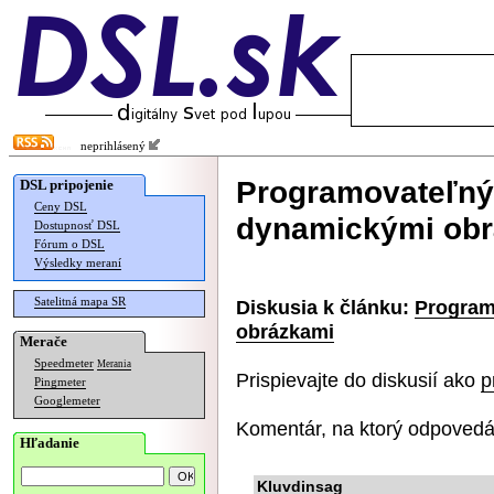
neprihlásený
Programovateľný 
DSL pripojenie
Ceny DSL
dynamickými ob
Dostupnosť DSL
Fórum o DSL
Výsledky meraní
Satelitná mapa SR
Diskusia k článku:
Program
obrázkami
Merače
Speedmeter
Merania
Prispievajte do diskusií ako
p
Pingmeter
Googlemeter
Komentár, na ktorý odpovedá
Hľadanie
Kluvdinsag