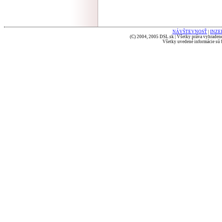
NÁVŠTEVNOSŤ
|
INZE
(C) 2004, 2005 DSL.sk | Všetky práva vyhradené
Všetky uvedené informácie sú b