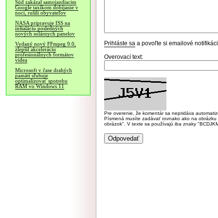
Súd zakázal samojazdiacim
Google taxíkom dobíjanie v
noci, rušili obyvateľov
NASA pripravuje ISS na
inštaláciu posledných
nových solárnych panelov
Prihláste sa
a povoľte si emailové notifiká
Vydaný nový FFmpeg 9.0,
zlepšil akceleráciu
profesionálnych formátov
Overovací text:
videa
Microsoft v čase drahých
pamätí sľubuje
optimalizovať spotrebu
RAM vo Windows 11
Pre overenie, že komentár sa nepridáva automatizov
Písmená musíte zadávať rovnako ako na obrázku veľk
obrázok". V texte sa používajú iba znaky "BC