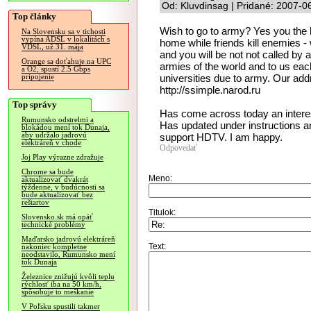
Od: Kluvdinsag | Pridané: 2007-0
Top články
Wish to go to army? Yes you the h
Na Slovensku sa v tichosti
vypína ADSL v lokalitách s
home while friends kill enemies - w
VDSL, už 31. mája
and you will be not not called b
Orange sa doťahuje na UPC
armies of the world and to us each
a O2, spustí 2.5 Gbps
universities due to army. Our addr
pripojenie
http://ssimple.narod.ru
Top správy
Has come across today an interes
Rumunsko odstrelmi a
Has updated under instructions an
blokádou mení tok Dunaja,
aby udržalo jadrovú
support HDTV. I am happy.
elektráreň v chode
Odpovedať
Joj Play výrazne zdražuje
Chrome sa bude
Meno:
aktualizovať dvakrát
týždenne, v budúcnosti sa
bude aktualizovať bez
reštartov
Titulok:
Slovensko.sk má opäť
technické problémy
Maďarsko jadrovú elektráreň
Text:
nakoniec kompletne
neodstavilo, Rumunsko mení
tok Dunaja
Železnice znižujú kvôli teplu
rýchlosť iba na 50 km/h,
spôsobuje to meškanie
V Poľsku spustili takmer