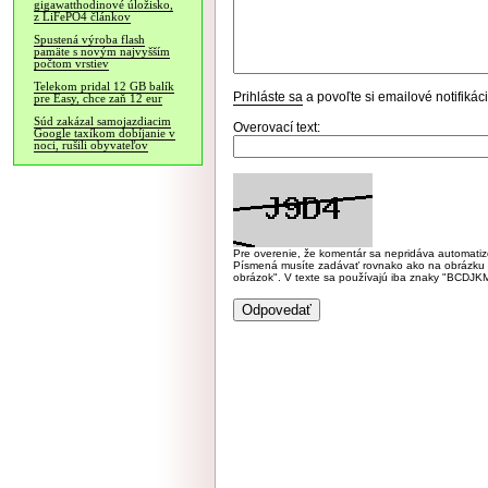
gigawatthodinové úložisko,
z LiFePO4 článkov
Spustená výroba flash
pamäte s novým najvyšším
počtom vrstiev
Telekom pridal 12 GB balík
Prihláste sa
a povoľte si emailové notifiká
pre Easy, chce zaň 12 eur
Súd zakázal samojazdiacim
Overovací text:
Google taxíkom dobíjanie v
noci, rušili obyvateľov
Pre overenie, že komentár sa nepridáva automatizov
Písmená musíte zadávať rovnako ako na obrázku veľk
obrázok". V texte sa používajú iba znaky "BC