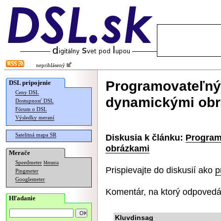
neprihlásený
Programovateľný 
DSL pripojenie
Ceny DSL
dynamickými ob
Dostupnosť DSL
Fórum o DSL
Výsledky meraní
Satelitná mapa SR
Diskusia k článku:
Program
obrázkami
Merače
Speedmeter
Merania
Prispievajte do diskusií ako
p
Pingmeter
Googlemeter
Komentár, na ktorý odpovedá
Hľadanie
Kluvdinsag