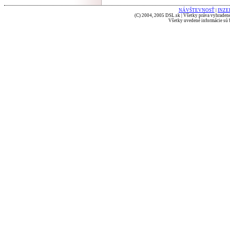
NÁVŠTEVNOSŤ
|
INZE
(C) 2004, 2005 DSL.sk | Všetky práva vyhradené
Všetky uvedené informácie sú b