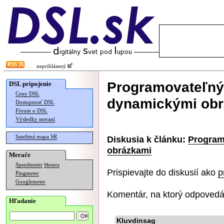
neprihlásený
Programovateľný 
DSL pripojenie
Ceny DSL
dynamickými ob
Dostupnosť DSL
Fórum o DSL
Výsledky meraní
Satelitná mapa SR
Diskusia k článku:
Program
obrázkami
Merače
Speedmeter
Merania
Prispievajte do diskusií ako
p
Pingmeter
Googlemeter
Komentár, na ktorý odpovedá
Hľadanie
Kluvdinsag