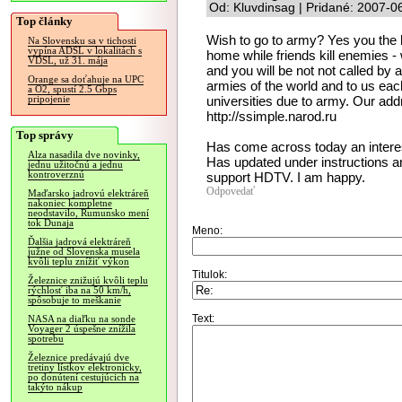
Od: Kluvdinsag | Pridané: 2007-0
Top články
Wish to go to army? Yes you the h
Na Slovensku sa v tichosti
vypína ADSL v lokalitách s
home while friends kill enemies - w
VDSL, už 31. mája
and you will be not not called b
Orange sa doťahuje na UPC
armies of the world and to us each
a O2, spustí 2.5 Gbps
universities due to army. Our addr
pripojenie
http://ssimple.narod.ru
Top správy
Has come across today an interes
Alza nasadila dve novinky,
Has updated under instructions an
jednu užitočnú a jednu
kontroverznú
support HDTV. I am happy.
Odpovedať
Maďarsko jadrovú elektráreň
nakoniec kompletne
neodstavilo, Rumunsko mení
tok Dunaja
Meno:
Ďalšia jadrová elektráreň
južne od Slovenska musela
kvôli teplu znížiť výkon
Titulok:
Železnice znižujú kvôli teplu
rýchlosť iba na 50 km/h,
spôsobuje to meškanie
Text:
NASA na diaľku na sonde
Voyager 2 úspešne znížila
spotrebu
Železnice predávajú dve
tretiny lístkov elektronicky,
po donútení cestujúcich na
takýto nákup