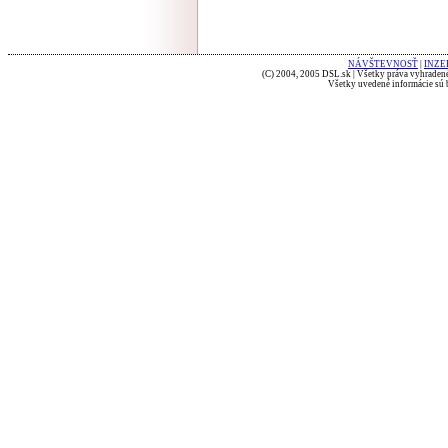
NÁVŠTEVNOSŤ
|
INZE
(C) 2004, 2005 DSL.sk | Všetky práva vyhradené
Všetky uvedené informácie sú b