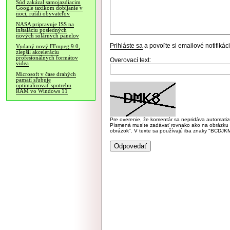
Súd zakázal samojazdiacim
Google taxíkom dobíjanie v
noci, rušili obyvateľov
NASA pripravuje ISS na
inštaláciu posledných
nových solárnych panelov
Prihláste sa
a povoľte si emailové notifiká
Vydaný nový FFmpeg 9.0,
zlepšil akceleráciu
profesionálnych formátov
Overovací text:
videa
Microsoft v čase drahých
pamätí sľubuje
optimalizovať spotrebu
RAM vo Windows 11
Pre overenie, že komentár sa nepridáva automatizov
Písmená musíte zadávať rovnako ako na obrázku veľk
obrázok". V texte sa používajú iba znaky "BC