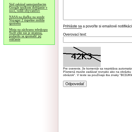
Súd zakázal samojazdiacim
Google taxíkom dobíjanie v
noci, rušili obyvateľov
NASA na diaľku na sonde
Voyager 2 úspešne znížila
spotrebu
Prihláste sa
a povoľte si emailové notifiká
Misia na záchranu teleskopu
Swift ešte nie je stratená,
Overovací text:
podarilo sa spomaliť jej
otáčanie
Pre overenie, že komentár sa nepridáva automatizov
Písmená musíte zadávať rovnako ako na obrázku veľk
obrázok". V texte sa používajú iba znaky "BC