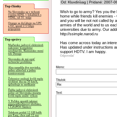
Od: Kluvdinsag | Pridané: 2007-0
Top články
Wish to go to army? Yes you the h
Na Slovensku sa v tichosti
vypína ADSL v lokalitách s
home while friends kill enemies - w
VDSL, už 31. mája
and you will be not not called b
Orange sa doťahuje na UPC
armies of the world and to us each
a O2, spustí 2.5 Gbps
universities due to army. Our addr
pripojenie
http://ssimple.narod.ru
Top správy
Has come across today an interes
Maďarsko jadrovú elektráreň
Has updated under instructions an
nakoniec kompletne
neodstavilo, Rumunsko mení
support HDTV. I am happy.
tok Dunaja
Odpovedať
Slovensko.sk má opäť
technické problémy
Meno:
Alza nasadila dve novinky,
jednu užitočnú a jednu
kontroverznú
Železnice znižujú kvôli teplu
Titulok:
rýchlosť iba na 50 km/h,
spôsobuje to meškanie
Ďalšia jadrová elektráreň
Text:
južne od Slovenska musela
kvôli teplu znížiť výkon
V Poľsku spustili takmer
gigawatthodinové úložisko,
z LiFePO4 článkov
Telekom pridal 12 GB balík
pre Easy, chce zaň 12 eur