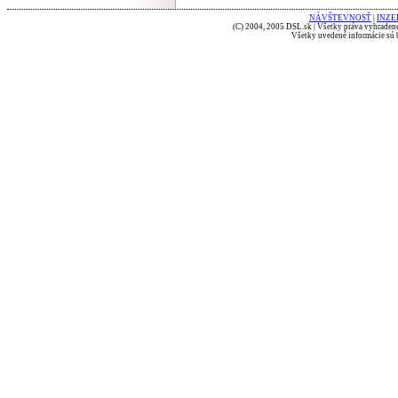
NÁVŠTEVNOSŤ
|
INZE
(C) 2004, 2005 DSL.sk | Všetky práva vyhradené
Všetky uvedené informácie sú b