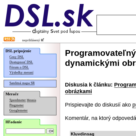
neprihlásený
Programovateľný 
DSL pripojenie
Ceny DSL
dynamickými ob
Dostupnosť DSL
Fórum o DSL
Výsledky meraní
Satelitná mapa SR
Diskusia k článku:
Program
obrázkami
Merače
Speedmeter
Merania
Prispievajte do diskusií ako
p
Pingmeter
Googlemeter
Komentár, na ktorý odpovedá
Hľadanie
Kluvdinsag