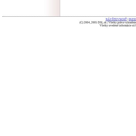
NÁVŠTEVNOSŤ
|
INZE
(C) 2004, 2005 DSL.sk | Všetky práva vyhradené
Všetky uvedené informácie sú b