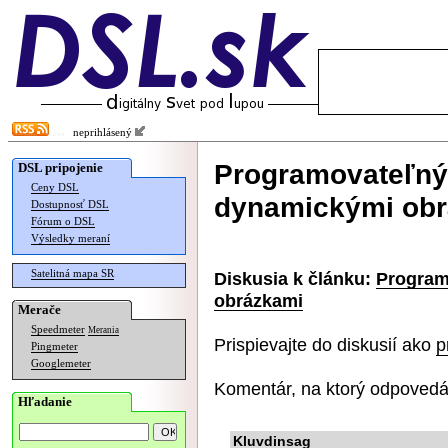
neprihlásený
Programovateľný 
DSL pripojenie
Ceny DSL
dynamickými ob
Dostupnosť DSL
Fórum o DSL
Výsledky meraní
Satelitná mapa SR
Diskusia k článku:
Program
obrázkami
Merače
Speedmeter
Merania
Prispievajte do diskusií ako
p
Pingmeter
Googlemeter
Komentár, na ktorý odpovedá
Hľadanie
Kluvdinsag