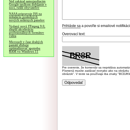
Súd zakázal samojazdiacim
Google taxíkom dobíjanie v
noci, rušili obyvateľov
NASA pripravuje ISS na
inštaláciu posledných
nových solárnych panelov
Prihláste sa
a povoľte si emailové notifiká
Vydaný nový FFmpeg 9.0,
zlepšil akceleráciu
profesionálnych formátov
Overovací text:
videa
Microsoft v čase drahých
pamätí sľubuje
optimalizovať spotrebu
RAM vo Windows 11
Pre overenie, že komentár sa nepridáva automatizov
Písmená musíte zadávať rovnako ako na obrázku veľk
obrázok". V texte sa používajú iba znaky "BC