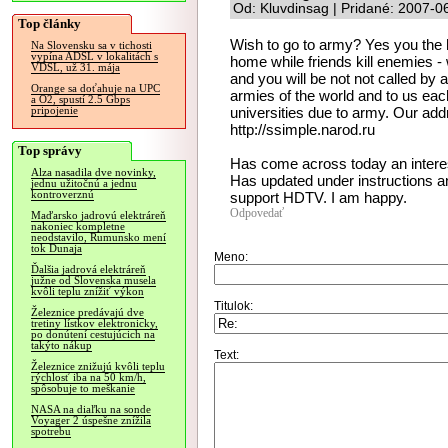
Od: Kluvdinsag | Pridané: 2007-0
Top články
Wish to go to army? Yes you the h
Na Slovensku sa v tichosti
vypína ADSL v lokalitách s
home while friends kill enemies - w
VDSL, už 31. mája
and you will be not not called b
Orange sa doťahuje na UPC
armies of the world and to us each
a O2, spustí 2.5 Gbps
universities due to army. Our addr
pripojenie
http://ssimple.narod.ru
Top správy
Has come across today an interes
Alza nasadila dve novinky,
Has updated under instructions an
jednu užitočnú a jednu
kontroverznú
support HDTV. I am happy.
Odpovedať
Maďarsko jadrovú elektráreň
nakoniec kompletne
neodstavilo, Rumunsko mení
tok Dunaja
Meno:
Ďalšia jadrová elektráreň
južne od Slovenska musela
kvôli teplu znížiť výkon
Titulok:
Železnice predávajú dve
tretiny lístkov elektronicky,
po donútení cestujúcich na
takýto nákup
Text:
Železnice znižujú kvôli teplu
rýchlosť iba na 50 km/h,
spôsobuje to meškanie
NASA na diaľku na sonde
Voyager 2 úspešne znížila
spotrebu