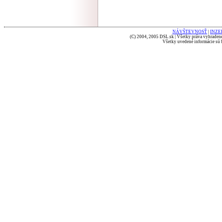
NÁVŠTEVNOSŤ
|
INZE
(C) 2004, 2005 DSL.sk | Všetky práva vyhradené
Všetky uvedené informácie sú b