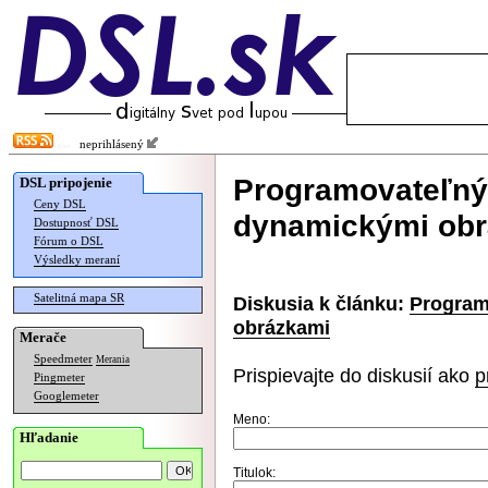
neprihlásený
Programovateľný 
DSL pripojenie
Ceny DSL
dynamickými ob
Dostupnosť DSL
Fórum o DSL
Výsledky meraní
Satelitná mapa SR
Diskusia k článku:
Program
obrázkami
Merače
Speedmeter
Merania
Prispievajte do diskusií ako
p
Pingmeter
Googlemeter
Meno:
Hľadanie
Titulok: