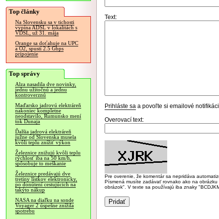
Top články
Text:
Na Slovensku sa v tichosti
vypína ADSL v lokalitách s
VDSL, už 31. mája
Orange sa doťahuje na UPC
a O2, spustí 2.5 Gbps
pripojenie
Top správy
Alza nasadila dve novinky,
jednu užitočnú a jednu
kontroverznú
Maďarsko jadrovú elektráreň
Prihláste sa
a povoľte si emailové notifiká
nakoniec kompletne
neodstavilo, Rumunsko mení
Overovací text:
tok Dunaja
Ďalšia jadrová elektráreň
južne od Slovenska musela
kvôli teplu znížiť výkon
Železnice znižujú kvôli teplu
rýchlosť iba na 50 km/h,
spôsobuje to meškanie
Železnice predávajú dve
Pre overenie, že komentár sa nepridáva automatizov
tretiny lístkov elektronicky,
Písmená musíte zadávať rovnako ako na obrázku veľk
po donútení cestujúcich na
obrázok". V texte sa používajú iba znaky "BC
takýto nákup
NASA na diaľku na sonde
Voyager 2 úspešne znížila
spotrebu