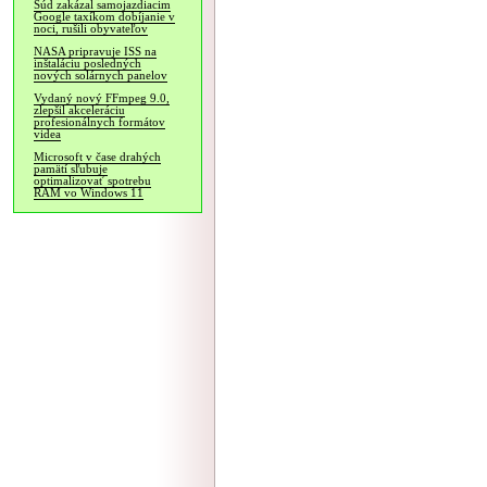
Súd zakázal samojazdiacim
Google taxíkom dobíjanie v
noci, rušili obyvateľov
NASA pripravuje ISS na
inštaláciu posledných
nových solárnych panelov
Vydaný nový FFmpeg 9.0,
zlepšil akceleráciu
profesionálnych formátov
videa
Microsoft v čase drahých
pamätí sľubuje
optimalizovať spotrebu
RAM vo Windows 11