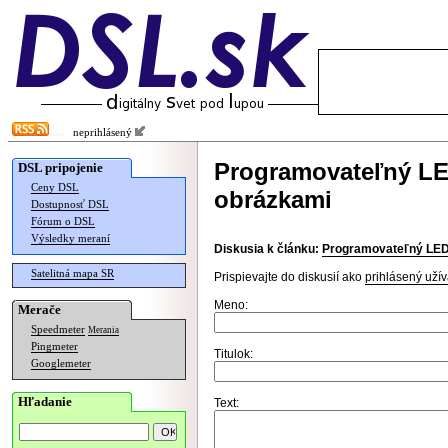
neprihlásený
Programovateľný LE
DSL pripojenie
Ceny DSL
obrázkami
Dostupnosť DSL
Fórum o DSL
Výsledky meraní
Diskusia k článku:
Programovateľný LED 
Satelitná mapa SR
Prispievajte do diskusií ako
prihlásený užív
Meno:
Merače
Speedmeter
Merania
Pingmeter
Titulok:
Googlemeter
Hľadanie
Text: