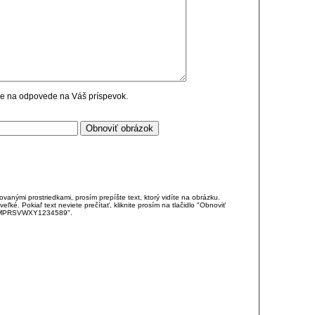
cie na odpovede na Váš príspevok.
anými prostriedkami, prosím prepíšte text, ktorý vidíte na obrázku.
é. Pokiaľ text neviete prečítať, kliknite prosím na tlačidlo "Obnoviť
DJKMPRSVWXY1234589".