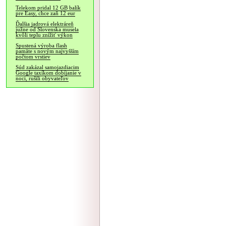
Telekom pridal 12 GB balík
pre Easy, chce zaň 12 eur
Ďalšia jadrová elektráreň
južne od Slovenska musela
kvôli teplu znížiť výkon
Spustená výroba flash
pamäte s novým najvyšším
počtom vrstiev
Súd zakázal samojazdiacim
Google taxíkom dobíjanie v
noci, rušili obyvateľov