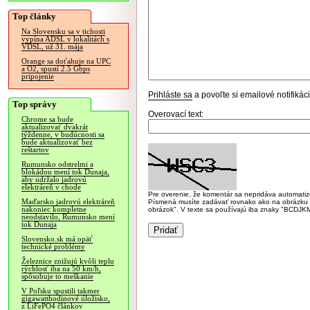
Top články
Na Slovensku sa v tichosti
vypína ADSL v lokalitách s
VDSL, už 31. mája
Orange sa doťahuje na UPC
a O2, spustí 2.5 Gbps
pripojenie
Prihláste sa
a povoľte si emailové notifiká
Top správy
Overovací text:
Chrome sa bude
aktualizovať dvakrát
týždenne, v budúcnosti sa
bude aktualizovať bez
reštartov
Rumunsko odstrelmi a
blokádou mení tok Dunaja,
aby udržalo jadrovú
elektráreň v chode
Pre overenie, že komentár sa nepridáva automatizov
Maďarsko jadrovú elektráreň
Písmená musíte zadávať rovnako ako na obrázku veľk
nakoniec kompletne
obrázok". V texte sa používajú iba znaky "BC
neodstavilo, Rumunsko mení
tok Dunaja
Slovensko.sk má opäť
technické problémy
Železnice znižujú kvôli teplu
rýchlosť iba na 50 km/h,
spôsobuje to meškanie
V Poľsku spustili takmer
gigawatthodinové úložisko,
z LiFePO4 článkov