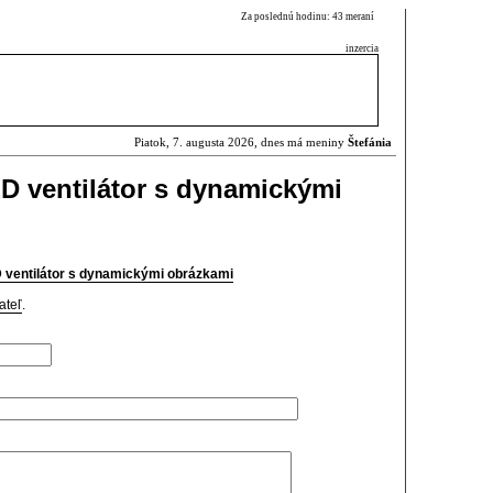
Za poslednú hodinu: 43 meraní
inzercia
Piatok, 7. augusta 2026, dnes má meniny
Štefánia
D ventilátor s dynamickými
ventilátor s dynamickými obrázkami
ateľ
.