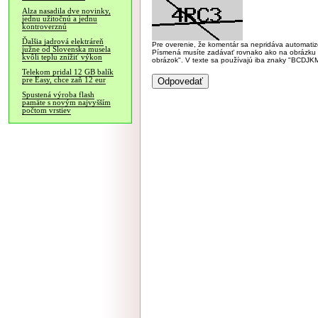
Alza nasadila dve novinky,
jednu užitočnú a jednu
kontroverznú
Ďalšia jadrová elektráreň
Pre overenie, že komentár sa nepridáva automatizov
južne od Slovenska musela
Písmená musíte zadávať rovnako ako na obrázku veľk
kvôli teplu znížiť výkon
obrázok". V texte sa používajú iba znaky "BC
Telekom pridal 12 GB balík
pre Easy, chce zaň 12 eur
Spustená výroba flash
pamäte s novým najvyšším
počtom vrstiev