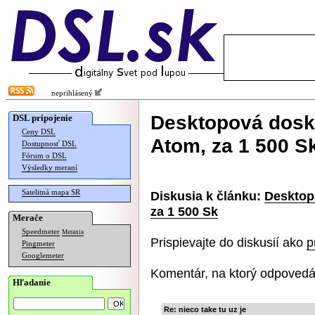
neprihlásený
Desktopová dosk
DSL pripojenie
Ceny DSL
Atom, za 1 500 S
Dostupnosť DSL
Fórum o DSL
Výsledky meraní
Satelitná mapa SR
Diskusia k článku:
Desktop
za 1 500 Sk
Merače
Speedmeter
Merania
Prispievajte do diskusií ako
p
Pingmeter
Googlemeter
Komentár, na ktorý odpovedá
Hľadanie
Re: nieco take tu uz je