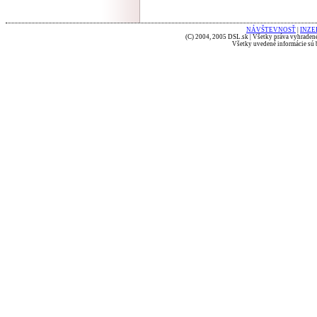
NÁVŠTEVNOSŤ
|
INZE
(C) 2004, 2005 DSL.sk | Všetky práva vyhradené
Všetky uvedené informácie sú b