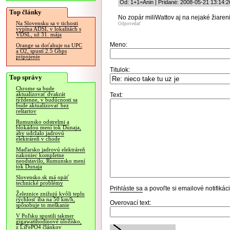
Od: 1+1=Anin | Pridané: 2008-05-21 13:14:2
Top články
No zopár miliWattov aj na nejaké žiareni
Na Slovensku sa v tichosti
Odpovedať
vypína ADSL v lokalitách s
VDSL, už 31. mája
Meno:
Orange sa doťahuje na UPC
a O2, spustí 2.5 Gbps
pripojenie
Titulok:
Top správy
Chrome sa bude
aktualizovať dvakrát
Text:
týždenne, v budúcnosti sa
bude aktualizovať bez
reštartov
Rumunsko odstrelmi a
blokádou mení tok Dunaja,
aby udržalo jadrovú
elektráreň v chode
Maďarsko jadrovú elektráreň
nakoniec kompletne
neodstavilo, Rumunsko mení
tok Dunaja
Slovensko.sk má opäť
technické problémy
Prihláste sa
a povoľte si emailové notifiká
Železnice znižujú kvôli teplu
rýchlosť iba na 50 km/h,
Overovací text:
spôsobuje to meškanie
V Poľsku spustili takmer
gigawatthodinové úložisko,
z LiFePO4 článkov