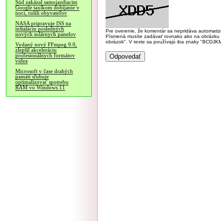
Súd zakázal samojazdiacim
Google taxíkom dobíjanie v
noci, rušili obyvateľov
NASA pripravuje ISS na
inštaláciu posledných
Pre overenie, že komentár sa nepridáva automatizov
nových solárnych panelov
Písmená musíte zadávať rovnako ako na obrázku veľk
obrázok". V texte sa používajú iba znaky "BC
Vydaný nový FFmpeg 9.0,
zlepšil akceleráciu
profesionálnych formátov
videa
Microsoft v čase drahých
pamätí sľubuje
optimalizovať spotrebu
RAM vo Windows 11