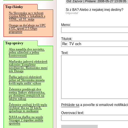
Od: Zázvor | Pridané: 2008-05-27 13:09:05
Top články
Si z BA? Alebo z nejakej inej dediny?
Na Slovensku sa v tichosti
Odpovedať
vypína ADSL v lokalitách s
VDSL, už 31. mája
Meno:
Orange sa doťahuje na UPC
a O2, spustí 2.5 Gbps
pripojenie
Titulok:
Top správy
Alza nasadila dve novinky,
jednu užitočnú a jednu
Text:
kontroverznú
Maďarsko jadrovú elektráreň
nakoniec kompletne
neodstavilo, Rumunsko mení
tok Dunaja
Ďalšia jadrová elektráreň
južne od Slovenska musela
kvôli teplu znížiť výkon
Železnice predávajú dve
tretiny lístkov elektronicky,
po donútení cestujúcich na
takýto nákup
Prihláste sa
a povoľte si emailové notifiká
Železnice znižujú kvôli teplu
rýchlosť iba na 50 km/h,
spôsobuje to meškanie
Overovací text:
NASA na diaľku na sonde
Voyager 2 úspešne znížila
spotrebu