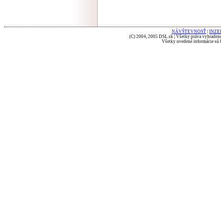
NÁVŠTEVNOSŤ
|
INZE
(C) 2004, 2005 DSL.sk | Všetky práva vyhradené
Všetky uvedené informácie sú b