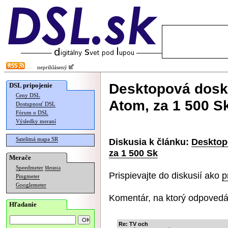
neprihlásený
Desktopová dosk
DSL pripojenie
Ceny DSL
Atom, za 1 500 S
Dostupnosť DSL
Fórum o DSL
Výsledky meraní
Satelitná mapa SR
Diskusia k článku:
Desktop
za 1 500 Sk
Merače
Speedmeter
Merania
Prispievajte do diskusií ako
p
Pingmeter
Googlemeter
Komentár, na ktorý odpovedá
Hľadanie
Re: TV och