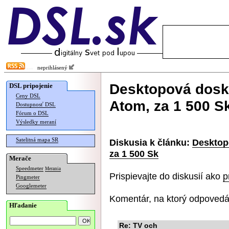
neprihlásený
Desktopová dosk
DSL pripojenie
Ceny DSL
Atom, za 1 500 S
Dostupnosť DSL
Fórum o DSL
Výsledky meraní
Satelitná mapa SR
Diskusia k článku:
Desktop
za 1 500 Sk
Merače
Speedmeter
Merania
Prispievajte do diskusií ako
p
Pingmeter
Googlemeter
Komentár, na ktorý odpovedá
Hľadanie
Re: TV och