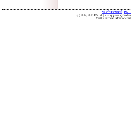
NÁVŠTEVNOSŤ
|
INZE
(C) 2004, 2005 DSL.sk | Všetky práva vyhradené
Všetky uvedené informácie sú b