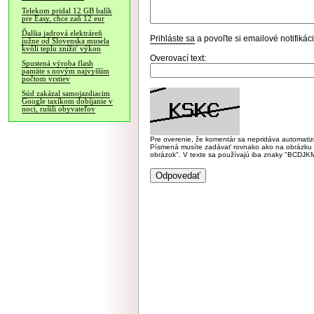
Telekom pridal 12 GB balík
pre Easy, chce zaň 12 eur
Ďalšia jadrová elektráreň
Prihláste sa
a povoľte si emailové notifiká
južne od Slovenska musela
kvôli teplu znížiť výkon
Overovací text:
Spustená výroba flash
pamäte s novým najvyšším
počtom vrstiev
Súd zakázal samojazdiacim
Google taxíkom dobíjanie v
noci, rušili obyvateľov
Pre overenie, že komentár sa nepridáva automatizov
Písmená musíte zadávať rovnako ako na obrázku veľk
obrázok". V texte sa používajú iba znaky "BC