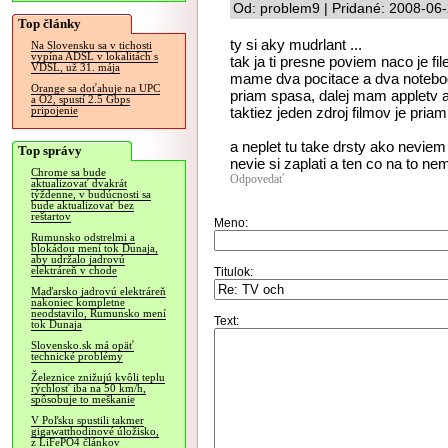
Od: problem9 | Pridané: 2008-06
Top články
ty si aky mudrlant ...
Na Slovensku sa v tichosti
vypína ADSL v lokalitách s
tak ja ti presne poviem naco je fi
VDSL, už 31. mája
mame dva pocitace a dva noteboo
Orange sa doťahuje na UPC
priam spasa, dalej mam appletv a 
a O2, spustí 2.5 Gbps
taktiez jeden zdroj filmov je pria
pripojenie
a neplet tu take drsty ako neviem 
Top správy
nevie si zaplati a ten co na to ne
Chrome sa bude
Odpovedať
aktualizovať dvakrát
týždenne, v budúcnosti sa
bude aktualizovať bez
reštartov
Meno:
Rumunsko odstrelmi a
blokádou mení tok Dunaja,
aby udržalo jadrovú
elektráreň v chode
Titulok:
Maďarsko jadrovú elektráreň
nakoniec kompletne
neodstavilo, Rumunsko mení
Text:
tok Dunaja
Slovensko.sk má opäť
technické problémy
Železnice znižujú kvôli teplu
rýchlosť iba na 50 km/h,
spôsobuje to meškanie
V Poľsku spustili takmer
gigawatthodinové úložisko,
z LiFePO4 článkov