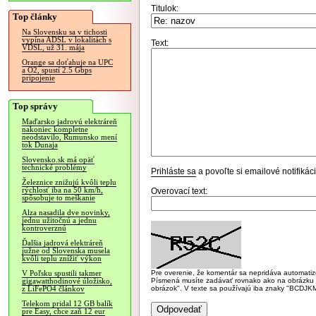
Titulok:
Top články
Na Slovensku sa v tichosti
vypína ADSL v lokalitách s
Text:
VDSL, už 31. mája
Orange sa doťahuje na UPC
a O2, spustí 2.5 Gbps
pripojenie
Top správy
Maďarsko jadrovú elektráreň
nakoniec kompletne
neodstavilo, Rumunsko mení
tok Dunaja
Slovensko.sk má opäť
technické problémy
Prihláste sa
a povoľte si emailové notifiká
Železnice znižujú kvôli teplu
rýchlosť iba na 50 km/h,
Overovací text:
spôsobuje to meškanie
Alza nasadila dve novinky,
jednu užitočnú a jednu
kontroverznú
Ďalšia jadrová elektráreň
južne od Slovenska musela
kvôli teplu znížiť výkon
Pre overenie, že komentár sa nepridáva automatizov
V Poľsku spustili takmer
Písmená musíte zadávať rovnako ako na obrázku veľk
gigawatthodinové úložisko,
obrázok". V texte sa používajú iba znaky "BC
z LiFePO4 článkov
Telekom pridal 12 GB balík
pre Easy, chce zaň 12 eur