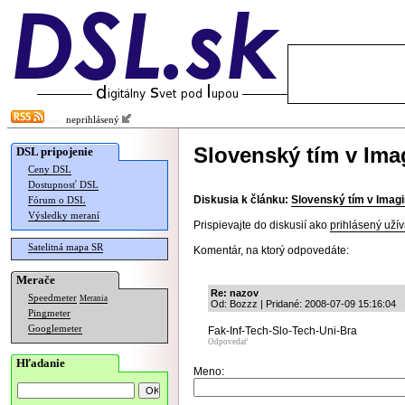
neprihlásený
Slovenský tím v Im
DSL pripojenie
Ceny DSL
Dostupnosť DSL
Diskusia k článku:
Slovenský tím v Imag
Fórum o DSL
Výsledky meraní
Prispievajte do diskusií ako
prihlásený užív
Satelitná mapa SR
Komentár, na ktorý odpovedáte:
Merače
Re: nazov
Speedmeter
Merania
Od: Bozzz | Pridané: 2008-07-09 15:16:04
Pingmeter
Googlemeter
Fak-Inf-Tech-Slo-Tech-Uni-Bra
Odpovedať
Hľadanie
Meno: