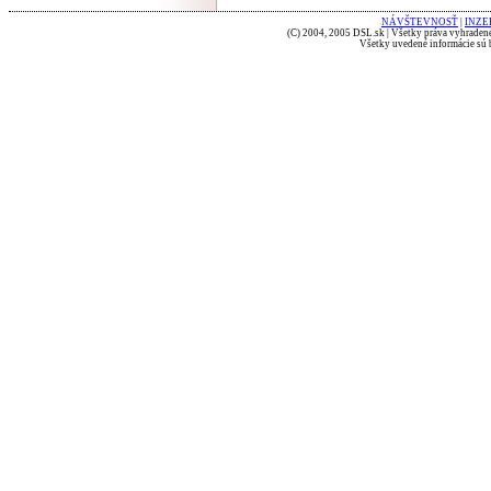
NÁVŠTEVNOSŤ
|
INZE
(C) 2004, 2005 DSL.sk | Všetky práva vyhradené
Všetky uvedené informácie sú b