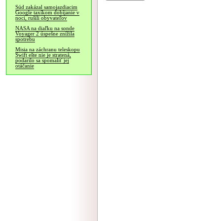
Súd zakázal samojazdiacim
Google taxíkom dobíjanie v
noci, rušili obyvateľov
NASA na diaľku na sonde
Voyager 2 úspešne znížila
spotrebu
Misia na záchranu teleskopu
Swift ešte nie je stratená,
podarilo sa spomaliť jej
otáčanie