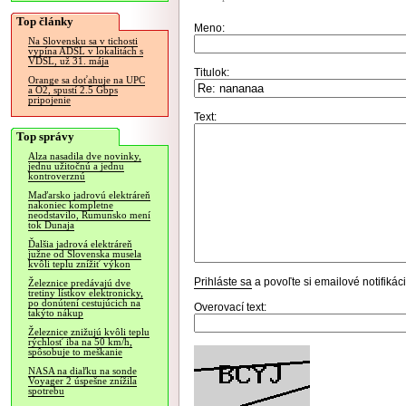
Top články
Meno:
Na Slovensku sa v tichosti
vypína ADSL v lokalitách s
VDSL, už 31. mája
Titulok:
Orange sa doťahuje na UPC
a O2, spustí 2.5 Gbps
pripojenie
Text:
Top správy
Alza nasadila dve novinky,
jednu užitočnú a jednu
kontroverznú
Maďarsko jadrovú elektráreň
nakoniec kompletne
neodstavilo, Rumunsko mení
tok Dunaja
Ďalšia jadrová elektráreň
južne od Slovenska musela
kvôli teplu znížiť výkon
Prihláste sa
a povoľte si emailové notifiká
Železnice predávajú dve
tretiny lístkov elektronicky,
po donútení cestujúcich na
Overovací text:
takýto nákup
Železnice znižujú kvôli teplu
rýchlosť iba na 50 km/h,
spôsobuje to meškanie
NASA na diaľku na sonde
Voyager 2 úspešne znížila
spotrebu