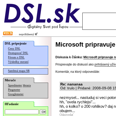
neprihlásený
Microsoft pripravuje
DSL pripojenie
Ceny DSL
Dostupnosť DSL
Diskusia k článku:
Microsoft pripravuje 
Fórum o DSL
Výsledky meraní
Prispievajte do diskusií ako
prihlásený užív
Satelitná mapa SR
Komentár, na ktorý odpovedáte:
Merače
Re: nananaa
Speedmeter
Merania
Od: trulo | Pridané: 2008-09-08 1
Pingmeter
Googlemeter
nezmysel... nastuduj si veci potom
hh, "ovela rychlejsi"...
Hľadanie
hh, o kolko? o 200 rohlikov? daj 
obujem...
Odpovedať