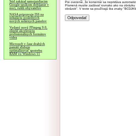
Súd zakázal samojazdiacim
Pre overenie, že komentár sa nepridáva automatizov
Google taxíkom dobíjanie v
Písmená musíte zadávať rovnako ako na obrázku veľk
noci, rušili obyvateľov
obrázok". V texte sa používajú iba znaky "BC
NASA pripravuje ISS na
inštaláciu posledných
nových solárnych panelov
Vydaný nový FFmpeg 9.0,
zlepšil akceleráciu
profesionálnych formátov
videa
Microsoft v čase drahých
pamätí sľubuje
optimalizovať spotrebu
RAM vo Windows 11