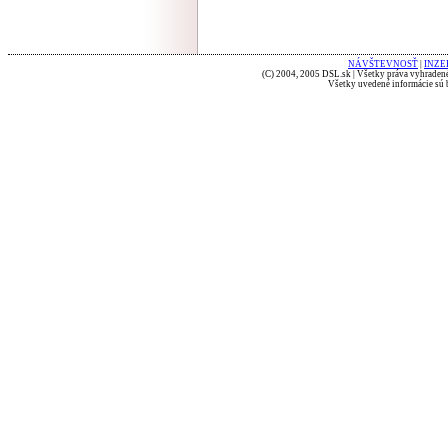
NÁVŠTEVNOSŤ
|
INZE
(C) 2004, 2005 DSL.sk | Všetky práva vyhradené
Všetky uvedené informácie sú b