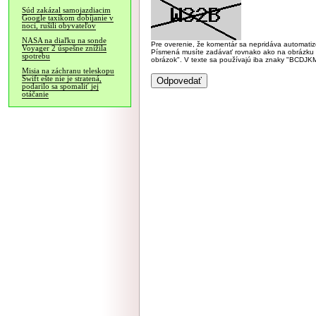
Súd zakázal samojazdiacim
Google taxíkom dobíjanie v
noci, rušili obyvateľov
NASA na diaľku na sonde
Pre overenie, že komentár sa nepridáva automatizov
Voyager 2 úspešne znížila
Písmená musíte zadávať rovnako ako na obrázku veľk
spotrebu
obrázok". V texte sa používajú iba znaky "BC
Misia na záchranu teleskopu
Swift ešte nie je stratená,
podarilo sa spomaliť jej
otáčanie