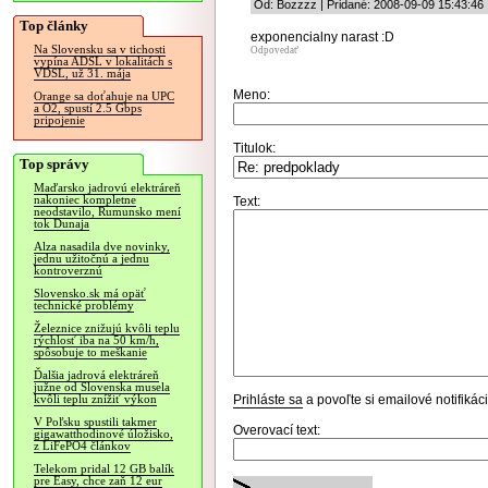
Od: Bozzzz | Pridané: 2008-09-09 15:43:46
Top články
exponencialny narast :D
Na Slovensku sa v tichosti
Odpovedať
vypína ADSL v lokalitách s
VDSL, už 31. mája
Meno:
Orange sa doťahuje na UPC
a O2, spustí 2.5 Gbps
pripojenie
Titulok:
Top správy
Maďarsko jadrovú elektráreň
nakoniec kompletne
Text:
neodstavilo, Rumunsko mení
tok Dunaja
Alza nasadila dve novinky,
jednu užitočnú a jednu
kontroverznú
Slovensko.sk má opäť
technické problémy
Železnice znižujú kvôli teplu
rýchlosť iba na 50 km/h,
spôsobuje to meškanie
Ďalšia jadrová elektráreň
južne od Slovenska musela
Prihláste sa
a povoľte si emailové notifiká
kvôli teplu znížiť výkon
V Poľsku spustili takmer
Overovací text:
gigawatthodinové úložisko,
z LiFePO4 článkov
Telekom pridal 12 GB balík
pre Easy, chce zaň 12 eur