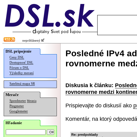
neprihlásený
Posledné IPv4 ad
DSL pripojenie
Ceny DSL
rovnomerne medz
Dostupnosť DSL
Fórum o DSL
Výsledky meraní
Satelitná mapa SR
Diskusia k článku:
Posledn
rovnomerne medzi kontine
Merače
Speedmeter
Merania
Prispievajte do diskusií ako
p
Pingmeter
Googlemeter
Komentár, na ktorý odpovedá
Hľadanie
Re: predpoklady