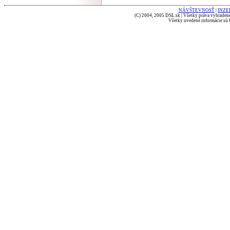
NÁVŠTEVNOSŤ
|
INZE
(C) 2004, 2005 DSL.sk | Všetky práva vyhradené
Všetky uvedené informácie sú b