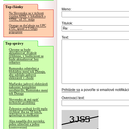
Top články
Meno:
Na Slovensku sa v tichosti
vypína ADSL v lokalitách s
VDSL, už 31. mája
Titulok:
Orange sa doťahuje na UPC
a O2, spustí 2.5 Gbps
pripojenie
Text:
Top správy
Chrome sa bude
aktualizovať dvakrát
týždenne, v budúcnosti sa
bude aktualizovať bez
reštartov
Rumunsko odstrelmi a
blokádou mení tok Dunaja,
aby udržalo jadrovú
elektráreň v chode
Maďarsko jadrovú elektráreň
nakoniec kompletne
Prihláste sa
a povoľte si emailové notifiká
neodstavilo, Rumunsko mení
tok Dunaja
Overovací text:
Slovensko.sk má opäť
technické problémy
Železnice znižujú kvôli teplu
rýchlosť iba na 50 km/h,
spôsobuje to meškanie
Alza nasadila dve novinky,
jednu užitočnú a jednu
kontroverznú