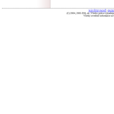
NÁVŠTEVNOSŤ
|
INZE
(C) 2004, 2005 DSL.sk | Všetky práva vyhradené
Všetky uvedené informácie sú b