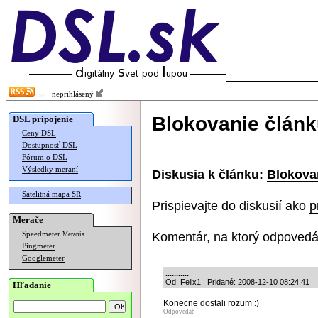
neprihlásený
Blokovanie článk
DSL pripojenie
Ceny DSL
Dostupnosť DSL
Fórum o DSL
Výsledky meraní
Diskusia k článku:
Blokovan
Satelitná mapa SR
Prispievajte do diskusií ako
p
Merače
Komentár, na ktorý odpovedá
Speedmeter
Merania
Pingmeter
Googlemeter
...........
Od: Felix1 | Pridané: 2008-12-10 08:24:41
Hľadanie
Konecne dostali rozum :)
Odpovedať