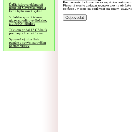
Pre overenie, že komentár sa nepridáva automatizov
Ďalšia jadrová elektráreň
Písmená musíte zadávať rovnako ako na obrázku veľk
južne od Slovenska musela
obrázok". V texte sa používajú iba znaky "BC
kvôli teplu znížiť výkon
V Poľsku spustili takmer
gigawatthodinové úložisko,
z LiFePO4 článkov
Telekom pridal 12 GB balík
pre Easy, chce zaň 12 eur
Spustená výroba flash
pamäte s novým najvyšším
počtom vrstiev