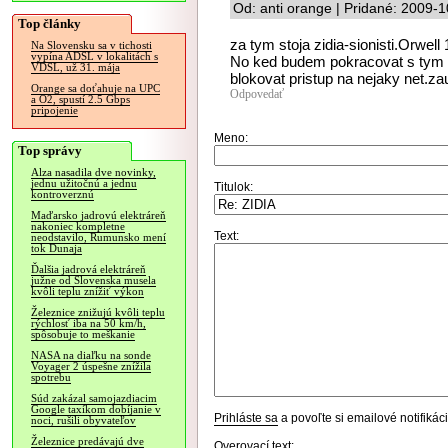
Od: anti orange | Pridané: 2009-
Top články
za tym stoja zidia-sionisti.Orwell 
Na Slovensku sa v tichosti
vypína ADSL v lokalitách s
No ked budem pokracovat s tym i
VDSL, už 31. mája
blokovat pristup na nejaky net.
Orange sa doťahuje na UPC
Odpovedať
a O2, spustí 2.5 Gbps
pripojenie
Meno:
Top správy
Alza nasadila dve novinky,
jednu užitočnú a jednu
Titulok:
kontroverznú
Maďarsko jadrovú elektráreň
nakoniec kompletne
Text:
neodstavilo, Rumunsko mení
tok Dunaja
Ďalšia jadrová elektráreň
južne od Slovenska musela
kvôli teplu znížiť výkon
Železnice znižujú kvôli teplu
rýchlosť iba na 50 km/h,
spôsobuje to meškanie
NASA na diaľku na sonde
Voyager 2 úspešne znížila
spotrebu
Súd zakázal samojazdiacim
Google taxíkom dobíjanie v
Prihláste sa
a povoľte si emailové notifiká
noci, rušili obyvateľov
Železnice predávajú dve
Overovací text: