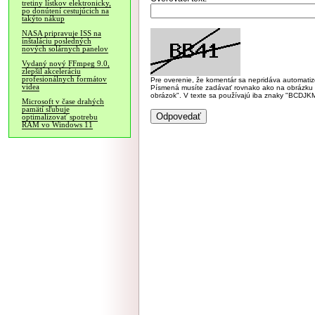
tretiny lístkov elektronicky,
po donútení cestujúcich na
takýto nákup
NASA pripravuje ISS na
inštaláciu posledných
nových solárnych panelov
Vydaný nový FFmpeg 9.0,
zlepšil akceleráciu
profesionálnych formátov
Pre overenie, že komentár sa nepridáva automatizov
videa
Písmená musíte zadávať rovnako ako na obrázku veľk
obrázok". V texte sa používajú iba znaky "BC
Microsoft v čase drahých
pamätí sľubuje
optimalizovať spotrebu
RAM vo Windows 11