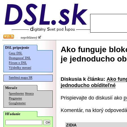
neprihlásený
Ako funguje blok
DSL pripojenie
Ceny DSL
je jednoducho ob
Dostupnosť DSL
Fórum o DSL
Výsledky meraní
Satelitná mapa SR
Diskusia k článku:
Ako fung
jednoducho obíditeľné
Merače
Speedmeter
Merania
Prispievajte do diskusií ako
p
Pingmeter
Googlemeter
Komentár, na ktorý odpovedá
Hľadanie
ZIDIA