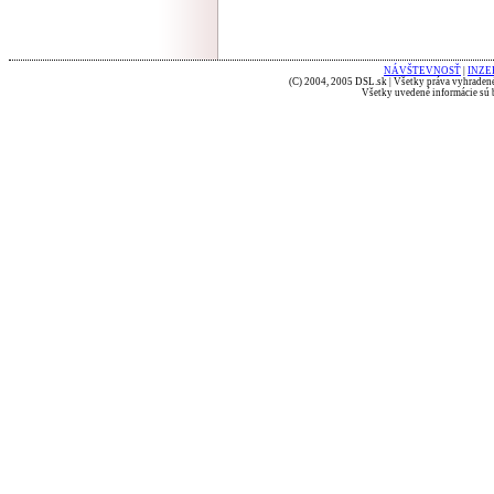
NÁVŠTEVNOSŤ
|
INZE
(C) 2004, 2005 DSL.sk | Všetky práva vyhradené
Všetky uvedené informácie sú b