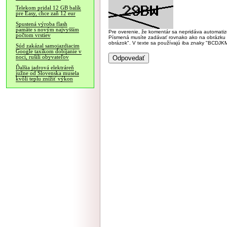
Telekom pridal 12 GB balík
pre Easy, chce zaň 12 eur
Spustená výroba flash
pamäte s novým najvyšším
Pre overenie, že komentár sa nepridáva automatizov
počtom vrstiev
Písmená musíte zadávať rovnako ako na obrázku veľk
obrázok". V texte sa používajú iba znaky "BC
Súd zakázal samojazdiacim
Google taxíkom dobíjanie v
noci, rušili obyvateľov
Ďalšia jadrová elektráreň
južne od Slovenska musela
kvôli teplu znížiť výkon