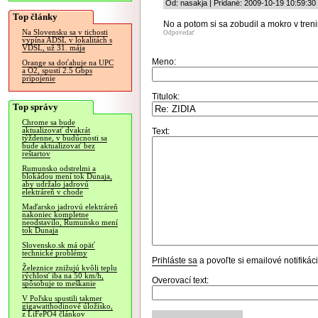
Od: nasakja | Pridané: 2009-10-19 10:59:30
Top články
No a potom si sa zobudil a mokro v treni
Na Slovensku sa v tichosti
Odpovedať
vypína ADSL v lokalitách s
VDSL, už 31. mája
Meno:
Orange sa doťahuje na UPC
a O2, spustí 2.5 Gbps
pripojenie
Titulok:
Top správy
Chrome sa bude
aktualizovať dvakrát
Text:
týždenne, v budúcnosti sa
bude aktualizovať bez
reštartov
Rumunsko odstrelmi a
blokádou mení tok Dunaja,
aby udržalo jadrovú
elektráreň v chode
Maďarsko jadrovú elektráreň
nakoniec kompletne
neodstavilo, Rumunsko mení
tok Dunaja
Slovensko.sk má opäť
technické problémy
Prihláste sa
a povoľte si emailové notifiká
Železnice znižujú kvôli teplu
rýchlosť iba na 50 km/h,
Overovací text:
spôsobuje to meškanie
V Poľsku spustili takmer
gigawatthodinové úložisko,
z LiFePO4 článkov