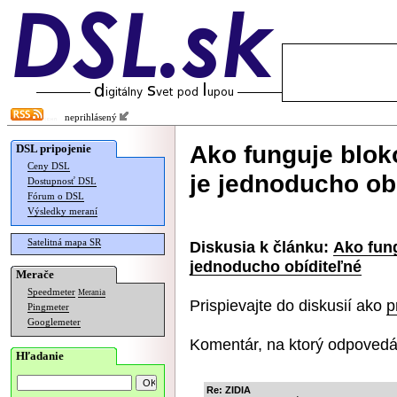
neprihlásený
Ako funguje blok
DSL pripojenie
Ceny DSL
je jednoducho ob
Dostupnosť DSL
Fórum o DSL
Výsledky meraní
Satelitná mapa SR
Diskusia k článku:
Ako fung
jednoducho obíditeľné
Merače
Speedmeter
Merania
Prispievajte do diskusií ako
p
Pingmeter
Googlemeter
Komentár, na ktorý odpovedá
Hľadanie
Re: ZIDIA