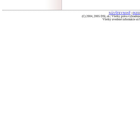
NÁVŠTEVNOSŤ
|
INZE
(C) 2004, 2005 DSL.sk | Všetky práva vyhradené
Všetky uvedené informácie sú b