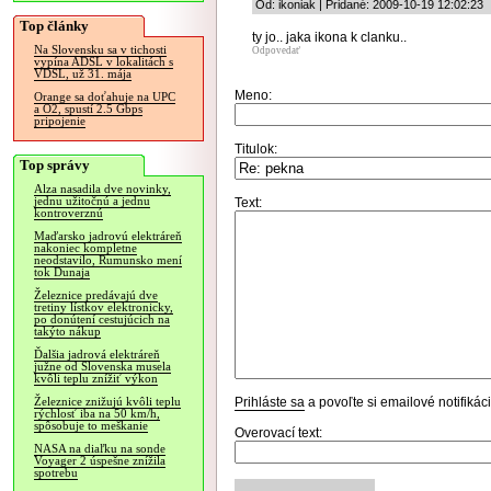
Od: ikoniak | Pridané: 2009-10-19 12:02:23
Top články
ty jo.. jaka ikona k clanku..
Na Slovensku sa v tichosti
Odpovedať
vypína ADSL v lokalitách s
VDSL, už 31. mája
Meno:
Orange sa doťahuje na UPC
a O2, spustí 2.5 Gbps
pripojenie
Titulok:
Top správy
Alza nasadila dve novinky,
jednu užitočnú a jednu
Text:
kontroverznú
Maďarsko jadrovú elektráreň
nakoniec kompletne
neodstavilo, Rumunsko mení
tok Dunaja
Železnice predávajú dve
tretiny lístkov elektronicky,
po donútení cestujúcich na
takýto nákup
Ďalšia jadrová elektráreň
južne od Slovenska musela
kvôli teplu znížiť výkon
Prihláste sa
a povoľte si emailové notifiká
Železnice znižujú kvôli teplu
rýchlosť iba na 50 km/h,
spôsobuje to meškanie
Overovací text:
NASA na diaľku na sonde
Voyager 2 úspešne znížila
spotrebu