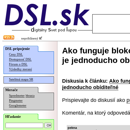
neprihlásený
Ako funguje blok
DSL pripojenie
Ceny DSL
je jednoducho ob
Dostupnosť DSL
Fórum o DSL
Výsledky meraní
Satelitná mapa SR
Diskusia k článku:
Ako fung
jednoducho obíditeľné
Merače
Speedmeter
Merania
Prispievajte do diskusií ako
p
Pingmeter
Googlemeter
Komentár, na ktorý odpovedá
Hľadanie
pekna