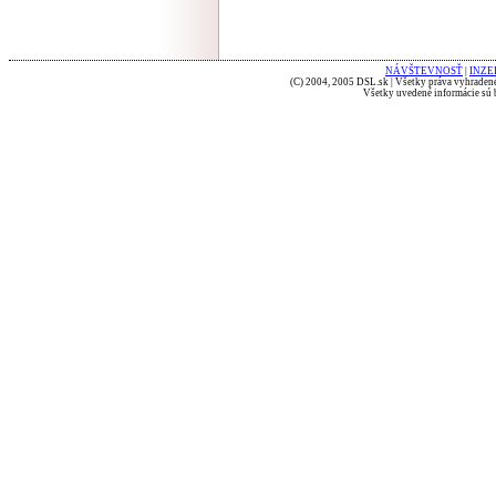
NÁVŠTEVNOSŤ
|
INZE
(C) 2004, 2005 DSL.sk | Všetky práva vyhradené
Všetky uvedené informácie sú b