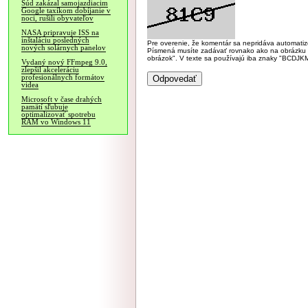
Súd zakázal samojazdiacim
Google taxíkom dobíjanie v
noci, rušili obyvateľov
NASA pripravuje ISS na
inštaláciu posledných
Pre overenie, že komentár sa nepridáva automatizov
nových solárnych panelov
Písmená musíte zadávať rovnako ako na obrázku veľk
obrázok". V texte sa používajú iba znaky "BC
Vydaný nový FFmpeg 9.0,
zlepšil akceleráciu
profesionálnych formátov
videa
Microsoft v čase drahých
pamätí sľubuje
optimalizovať spotrebu
RAM vo Windows 11