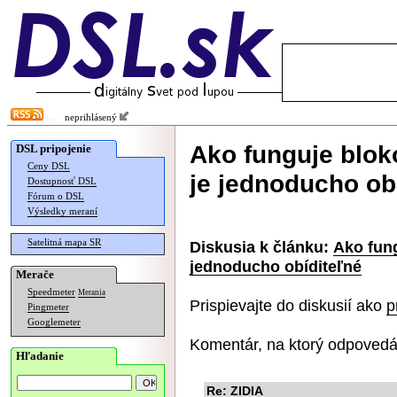
neprihlásený
Ako funguje blok
DSL pripojenie
Ceny DSL
je jednoducho ob
Dostupnosť DSL
Fórum o DSL
Výsledky meraní
Satelitná mapa SR
Diskusia k článku:
Ako fung
jednoducho obíditeľné
Merače
Speedmeter
Merania
Prispievajte do diskusií ako
p
Pingmeter
Googlemeter
Komentár, na ktorý odpovedá
Hľadanie
Re: ZIDIA