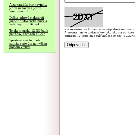
Alza nasadila dve novinky,
jednu užitočnú a jednu
kontroverznú
Ďalšia jadrová elektráreň
južne od Slovenska musela
kvôli teplu znížiť výkon
Pre overenie, že komentár sa nepridáva automatizov
Telekom pridal 12 GB balík
Písmená musíte zadávať rovnako ako na obrázku veľk
pre Easy, chce zaň 12 eur
obrázok". V texte sa používajú iba znaky "BC
Spustená výroba flash
pamäte s novým najvyšším
počtom vrstiev