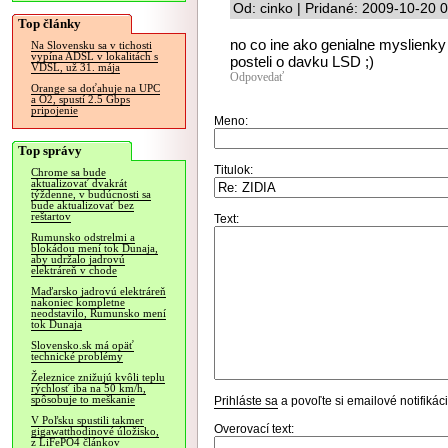
Od: cinko | Pridané: 2009-10-20 
Top články
no co ine ako genialne myslienky
Na Slovensku sa v tichosti
vypína ADSL v lokalitách s
posteli o davku LSD ;)
VDSL, už 31. mája
Odpovedať
Orange sa doťahuje na UPC
a O2, spustí 2.5 Gbps
pripojenie
Meno:
Top správy
Titulok:
Chrome sa bude
aktualizovať dvakrát
týždenne, v budúcnosti sa
bude aktualizovať bez
reštartov
Text:
Rumunsko odstrelmi a
blokádou mení tok Dunaja,
aby udržalo jadrovú
elektráreň v chode
Maďarsko jadrovú elektráreň
nakoniec kompletne
neodstavilo, Rumunsko mení
tok Dunaja
Slovensko.sk má opäť
technické problémy
Železnice znižujú kvôli teplu
rýchlosť iba na 50 km/h,
spôsobuje to meškanie
Prihláste sa
a povoľte si emailové notifiká
V Poľsku spustili takmer
Overovací text:
gigawatthodinové úložisko,
z LiFePO4 článkov