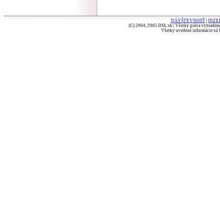
NÁVŠTEVNOSŤ
|
INZE
(C) 2004, 2005 DSL.sk | Všetky práva vyhradené
Všetky uvedené informácie sú b