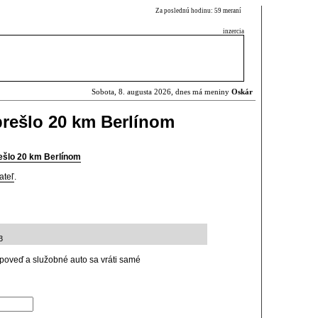
Za poslednú hodinu: 59 meraní
inzercia
Sobota, 8. augusta 2026, dnes má meniny
Oskár
rešlo 20 km Berlínom
ešlo 20 km Berlínom
ateľ
.
3
ýpoveď a služobné auto sa vráti samé