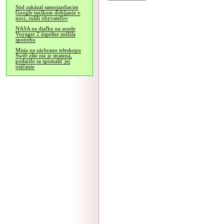
Súd zakázal samojazdiacim
Google taxíkom dobíjanie v
noci, rušili obyvateľov
NASA na diaľku na sonde
Voyager 2 úspešne znížila
spotrebu
Misia na záchranu teleskopu
Swift ešte nie je stratená,
podarilo sa spomaliť jej
otáčanie