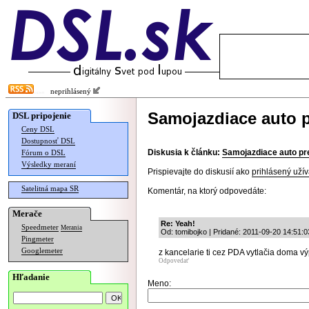
neprihlásený
Samojazdiace auto p
DSL pripojenie
Ceny DSL
Dostupnosť DSL
Diskusia k článku:
Samojazdiace auto pr
Fórum o DSL
Výsledky meraní
Prispievajte do diskusií ako
prihlásený užív
Satelitná mapa SR
Komentár, na ktorý odpovedáte:
Merače
Re: Yeah!
Speedmeter
Merania
Od: tomibojko | Pridané: 2011-09-20 14:51:0
Pingmeter
Googlemeter
z kancelarie ti cez PDA vytlačia doma v
Odpovedať
Hľadanie
Meno: