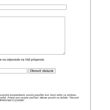
cie na odpovede na Váš príspevok.
anými prostriedkami, prosím prepíšte text, ktorý vidíte na obrázku.
é. Pokiaľ text neviete prečítať, kliknite prosím na tlačidlo "Obnoviť
DJKMPRSVWXY1234589".