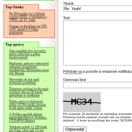
Titulok:
Top články
Na Slovensku sa v tichosti
vypína ADSL v lokalitách s
Text:
VDSL, už 31. mája
Orange sa doťahuje na UPC
a O2, spustí 2.5 Gbps
pripojenie
Top správy
Alza nasadila dve novinky,
jednu užitočnú a jednu
kontroverznú
Maďarsko jadrovú elektráreň
nakoniec kompletne
neodstavilo, Rumunsko mení
Prihláste sa
a povoľte si emailové notifiká
tok Dunaja
Slovensko.sk má opäť
Overovací text:
technické problémy
Železnice znižujú kvôli teplu
rýchlosť iba na 50 km/h,
spôsobuje to meškanie
Ďalšia jadrová elektráreň
južne od Slovenska musela
kvôli teplu znížiť výkon
Pre overenie, že komentár sa nepridáva automatizov
V Poľsku spustili takmer
Písmená musíte zadávať rovnako ako na obrázku veľk
gigawatthodinové úložisko,
obrázok". V texte sa používajú iba znaky "BC
z LiFePO4 článkov
Telekom pridal 12 GB balík
pre Easy, chce zaň 12 eur