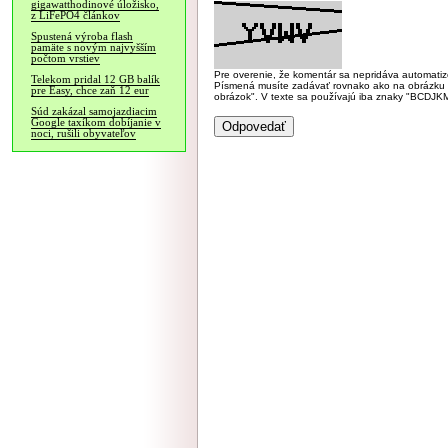
gigawatthodinové úložisko,
z LiFePO4 článkov
Spustená výroba flash
pamäte s novým najvyšším
počtom vrstiev
Pre overenie, že komentár sa nepridáva automatizov
Telekom pridal 12 GB balík
Písmená musíte zadávať rovnako ako na obrázku veľk
pre Easy, chce zaň 12 eur
obrázok". V texte sa používajú iba znaky "BC
Súd zakázal samojazdiacim
Google taxíkom dobíjanie v
noci, rušili obyvateľov