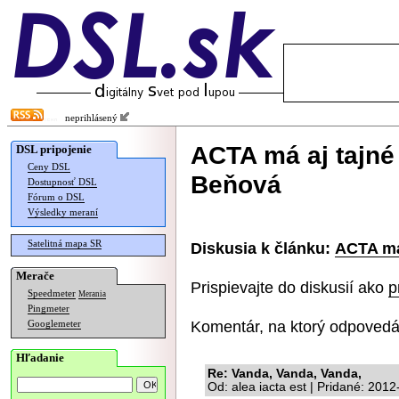
neprihlásený
ACTA má aj tajné 
DSL pripojenie
Ceny DSL
Beňová
Dostupnosť DSL
Fórum o DSL
Výsledky meraní
Satelitná mapa SR
Diskusia k článku:
ACTA má 
Merače
Prispievajte do diskusií ako
p
Speedmeter
Merania
Pingmeter
Komentár, na ktorý odpovedá
Googlemeter
Hľadanie
Re: Vanda, Vanda, Vanda,
Od: alea iacta est | Pridané: 201