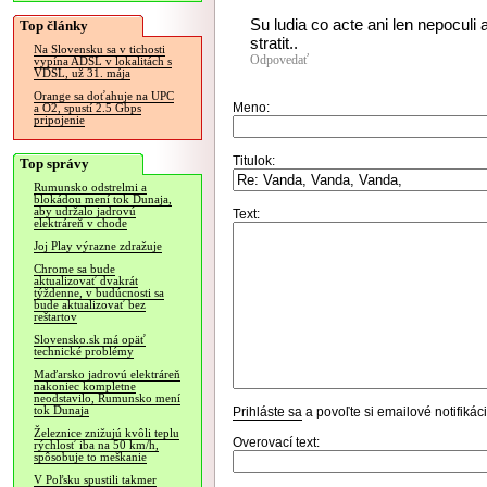
Su ludia co acte ani len nepoculi
Top články
stratit..
Na Slovensku sa v tichosti
Odpovedať
vypína ADSL v lokalitách s
VDSL, už 31. mája
Orange sa doťahuje na UPC
Meno:
a O2, spustí 2.5 Gbps
pripojenie
Titulok:
Top správy
Rumunsko odstrelmi a
blokádou mení tok Dunaja,
aby udržalo jadrovú
Text:
elektráreň v chode
Joj Play výrazne zdražuje
Chrome sa bude
aktualizovať dvakrát
týždenne, v budúcnosti sa
bude aktualizovať bez
reštartov
Slovensko.sk má opäť
technické problémy
Maďarsko jadrovú elektráreň
nakoniec kompletne
neodstavilo, Rumunsko mení
tok Dunaja
Prihláste sa
a povoľte si emailové notifiká
Železnice znižujú kvôli teplu
Overovací text:
rýchlosť iba na 50 km/h,
spôsobuje to meškanie
V Poľsku spustili takmer