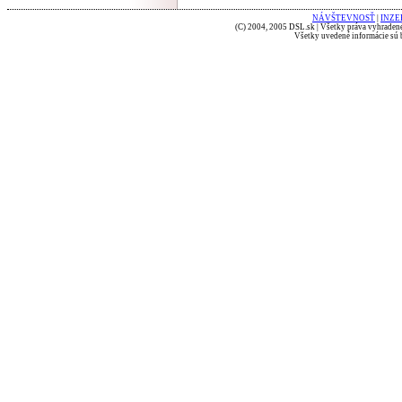
NÁVŠTEVNOSŤ
|
INZE
(C) 2004, 2005 DSL.sk | Všetky práva vyhradené
Všetky uvedené informácie sú b