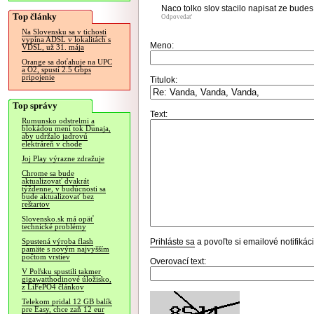
Naco tolko slov stacilo napisat ze budes v
Top články
Odpovedať
Na Slovensku sa v tichosti
vypína ADSL v lokalitách s
Meno:
VDSL, už 31. mája
Orange sa doťahuje na UPC
a O2, spustí 2.5 Gbps
pripojenie
Titulok:
Top správy
Text:
Rumunsko odstrelmi a
blokádou mení tok Dunaja,
aby udržalo jadrovú
elektráreň v chode
Joj Play výrazne zdražuje
Chrome sa bude
aktualizovať dvakrát
týždenne, v budúcnosti sa
bude aktualizovať bez
reštartov
Slovensko.sk má opäť
technické problémy
Prihláste sa
a povoľte si emailové notifiká
Spustená výroba flash
pamäte s novým najvyšším
počtom vrstiev
Overovací text:
V Poľsku spustili takmer
gigawatthodinové úložisko,
z LiFePO4 článkov
Telekom pridal 12 GB balík
pre Easy, chce zaň 12 eur