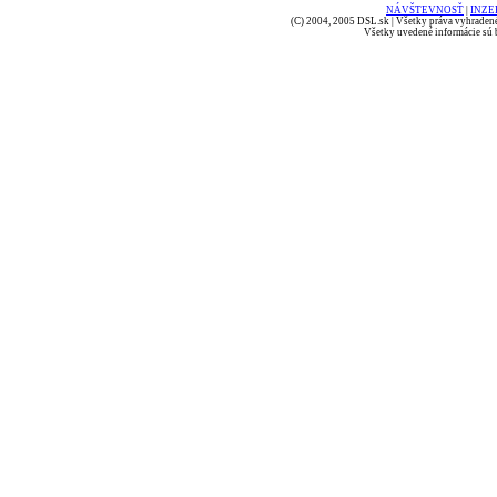
NÁVŠTEVNOSŤ
|
INZE
(C) 2004, 2005 DSL.sk | Všetky práva vyhradené
Všetky uvedené informácie sú b