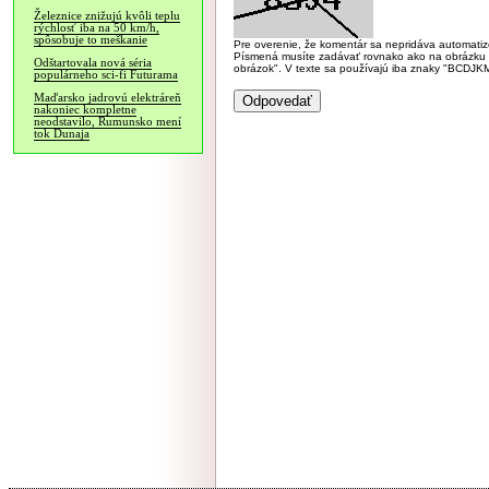
Železnice znižujú kvôli teplu
rýchlosť iba na 50 km/h,
spôsobuje to meškanie
Pre overenie, že komentár sa nepridáva automatizov
Písmená musíte zadávať rovnako ako na obrázku veľk
Odštartovala nová séria
obrázok". V texte sa používajú iba znaky "BC
populárneho sci-fi Futurama
Maďarsko jadrovú elektráreň
nakoniec kompletne
neodstavilo, Rumunsko mení
tok Dunaja