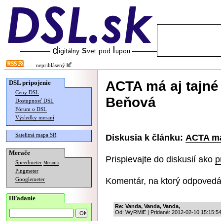
neprihlásený
ACTA má aj tajné 
DSL pripojenie
Ceny DSL
Beňová
Dostupnosť DSL
Fórum o DSL
Výsledky meraní
Satelitná mapa SR
Diskusia k článku:
ACTA má 
Merače
Prispievajte do diskusií ako
p
Speedmeter
Merania
Pingmeter
Komentár, na ktorý odpovedá
Googlemeter
Hľadanie
Re: Vanda, Vanda, Vanda,
Od: WyRMiE | Pridané: 2012-02-10 15:15:5