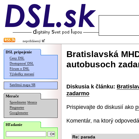
neprihlásený
Bratislavská MHD
DSL pripojenie
Ceny DSL
autobusoch zad
Dostupnosť DSL
Fórum o DSL
Výsledky meraní
Satelitná mapa SR
Diskusia k článku:
Bratisl
zadarmo
Merače
Speedmeter
Merania
Prispievajte do diskusií ako
p
Pingmeter
Googlemeter
Komentár, na ktorý odpovedá
Hľadanie
Re: parada