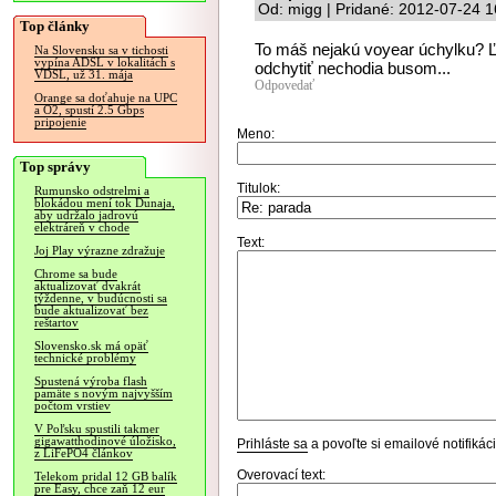
Od: migg | Pridané: 2012-07-24 1
Top články
To máš nejakú voyear úchylku? 
Na Slovensku sa v tichosti
vypína ADSL v lokalitách s
odchytiť nechodia busom...
VDSL, už 31. mája
Odpovedať
Orange sa doťahuje na UPC
a O2, spustí 2.5 Gbps
pripojenie
Meno:
Top správy
Titulok:
Rumunsko odstrelmi a
blokádou mení tok Dunaja,
aby udržalo jadrovú
elektráreň v chode
Text:
Joj Play výrazne zdražuje
Chrome sa bude
aktualizovať dvakrát
týždenne, v budúcnosti sa
bude aktualizovať bez
reštartov
Slovensko.sk má opäť
technické problémy
Spustená výroba flash
pamäte s novým najvyšším
počtom vrstiev
V Poľsku spustili takmer
gigawatthodinové úložisko,
Prihláste sa
a povoľte si emailové notifiká
z LiFePO4 článkov
Overovací text:
Telekom pridal 12 GB balík
pre Easy, chce zaň 12 eur