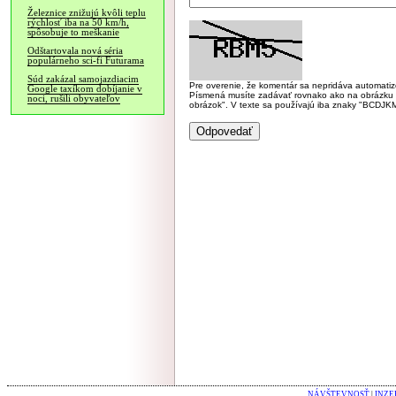
Železnice znižujú kvôli teplu
rýchlosť iba na 50 km/h,
spôsobuje to meškanie
Odštartovala nová séria
populárneho sci-fi Futurama
Súd zakázal samojazdiacim
Pre overenie, že komentár sa nepridáva automatizov
Google taxíkom dobíjanie v
Písmená musíte zadávať rovnako ako na obrázku veľk
noci, rušili obyvateľov
obrázok". V texte sa používajú iba znaky "BC
NÁVŠTEVNOSŤ
|
INZE