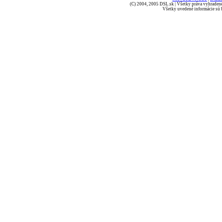
(C) 2004, 2005 DSL.sk | Všetky práva vyhradené
Všetky uvedené informácie sú b