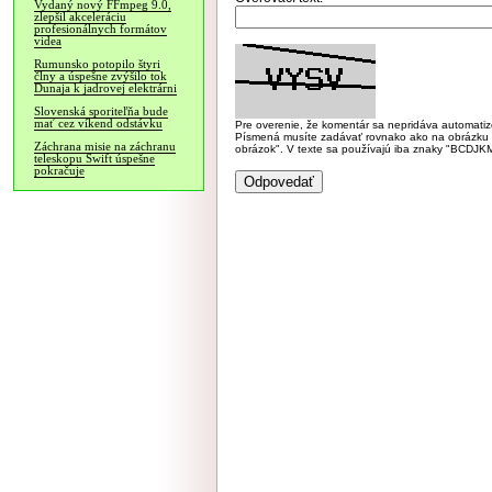
Vydaný nový FFmpeg 9.0,
zlepšil akceleráciu
profesionálnych formátov
videa
Rumunsko potopilo štyri
člny a úspešne zvýšilo tok
Dunaja k jadrovej elektrárni
Slovenská sporiteľňa bude
mať cez víkend odstávku
Pre overenie, že komentár sa nepridáva automatizov
Písmená musíte zadávať rovnako ako na obrázku veľk
Záchrana misie na záchranu
obrázok". V texte sa používajú iba znaky "BC
teleskopu Swift úspešne
pokračuje