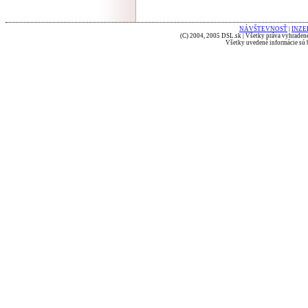
NÁVŠTEVNOSŤ
|
INZE
(C) 2004, 2005 DSL.sk | Všetky práva vyhradené
Všetky uvedené informácie sú b