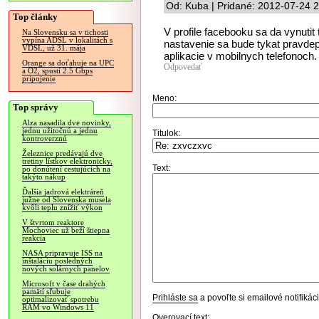
Od: Kuba | Pridané: 2012-07-24 
Top články
V profile facebooku sa da vynutit 
Na Slovensku sa v tichosti
vypína ADSL v lokalitách s
nastavenie sa bude tykat pravde
VDSL, už 31. mája
aplikacie v mobilnych telefonoch.
Orange sa doťahuje na UPC
Odpovedať
a O2, spustí 2.5 Gbps
pripojenie
Meno:
Top správy
Alza nasadila dve novinky,
jednu užitočnú a jednu
Titulok:
kontroverznú
Železnice predávajú dve
tretiny lístkov elektronicky,
Text:
po donútení cestujúcich na
takýto nákup
Ďalšia jadrová elektráreň
južne od Slovenska musela
kvôli teplu znížiť výkon
V štvrtom reaktore
Mochoviec už beží štiepna
reakcia
NASA pripravuje ISS na
inštaláciu posledných
nových solárnych panelov
Microsoft v čase drahých
pamätí sľubuje
Prihláste sa
a povoľte si emailové notifiká
optimalizovať spotrebu
RAM vo Windows 11
Overovací text: