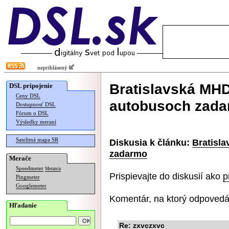
neprihlásený
Bratislavská MHD
DSL pripojenie
Ceny DSL
autobusoch zad
Dostupnosť DSL
Fórum o DSL
Výsledky meraní
Satelitná mapa SR
Diskusia k článku:
Bratisl
zadarmo
Merače
Speedmeter
Merania
Prispievajte do diskusií ako
p
Pingmeter
Googlemeter
Komentár, na ktorý odpovedá
Hľadanie
Re: zxvczxvc