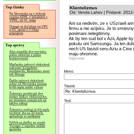
Top články
Klientelizmus
Od: Venda Lahev | Pridané: 2012
Na Slovensku sa v tichosti
vypína ADSL v lokalitách s
VDSL, už 31. mája
Ani sa nedivim, ze v USzraeli am
Orange sa doťahuje na UPC
firmu a nie azijsku. Je to smiesn
a O2, spustí 2.5 Gbps
ponimani nelegitimny.
pripojenie
Ak by ten sud bol v Azii, Apple by 
pokutu oni Samsungu. Ja len dufa
Top správy
nech US fasisti seru Aziu a Cina
Alza nasadila dve novinky,
maju ohromne.
jednu užitočnú a jednu
Odpovedať
kontroverznú
Maďarsko jadrovú elektráreň
nakoniec kompletne
neodstavilo, Rumunsko mení
Meno:
tok Dunaja
Ďalšia jadrová elektráreň
južne od Slovenska musela
Titulok:
kvôli teplu znížiť výkon
Železnice predávajú dve
tretiny lístkov elektronicky,
po donútení cestujúcich na
Text:
takýto nákup
Železnice znižujú kvôli teplu
rýchlosť iba na 50 km/h,
spôsobuje to meškanie
NASA na diaľku na sonde
Voyager 2 úspešne znížila
spotrebu