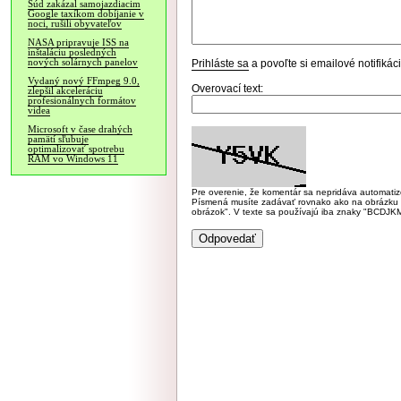
Súd zakázal samojazdiacim
Google taxíkom dobíjanie v
noci, rušili obyvateľov
NASA pripravuje ISS na
inštaláciu posledných
nových solárnych panelov
Prihláste sa
a povoľte si emailové notifiká
Vydaný nový FFmpeg 9.0,
Overovací text:
zlepšil akceleráciu
profesionálnych formátov
videa
Microsoft v čase drahých
pamätí sľubuje
optimalizovať spotrebu
RAM vo Windows 11
Pre overenie, že komentár sa nepridáva automatizov
Písmená musíte zadávať rovnako ako na obrázku veľk
obrázok". V texte sa používajú iba znaky "BC