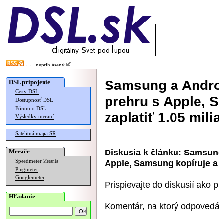
neprihlásený
Samsung a Androi
DSL pripojenie
Ceny DSL
prehru s Apple, 
Dostupnosť DSL
Fórum o DSL
zaplatiť 1.05 mili
Výsledky meraní
Satelitná mapa SR
Diskusia k článku:
Samsung
Merače
Apple, Samsung kopíruje a 
Speedmeter
Merania
Pingmeter
Googlemeter
Prispievajte do diskusií ako
p
Hľadanie
Komentár, na ktorý odpovedá