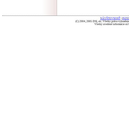
NÁVŠTEVNOSŤ
|
INZE
(C) 2004, 2005 DSL.sk | Všetky práva vyhradené
Všetky uvedené informácie sú b