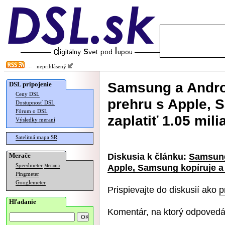
neprihlásený
Samsung a Androi
DSL pripojenie
Ceny DSL
prehru s Apple, 
Dostupnosť DSL
Fórum o DSL
zaplatiť 1.05 mili
Výsledky meraní
Satelitná mapa SR
Diskusia k článku:
Samsung
Merače
Apple, Samsung kopíruje a 
Speedmeter
Merania
Pingmeter
Googlemeter
Prispievajte do diskusií ako
p
Hľadanie
Komentár, na ktorý odpovedá