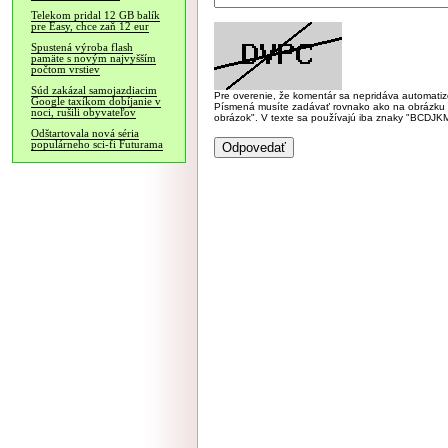
Telekom pridal 12 GB balík
pre Easy, chce zaň 12 eur
Spustená výroba flash
pamäte s novým najvyšším
počtom vrstiev
Súd zakázal samojazdiacim
Pre overenie, že komentár sa nepridáva automatizov
Google taxíkom dobíjanie v
Písmená musíte zadávať rovnako ako na obrázku veľk
noci, rušili obyvateľov
obrázok". V texte sa používajú iba znaky "BC
Odštartovala nová séria
populárneho sci-fi Futurama