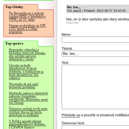
Top články
Re: hm...
Od: ppp11 | Pridané: 2012-08-27 10:42:43
Na Slovensku sa v tichosti
vypína ADSL v lokalitách s
Nie, on si skor vymysla ako stary seniln
VDSL, už 31. mája
Odpovedať
Orange sa doťahuje na UPC
a O2, spustí 2.5 Gbps
pripojenie
Meno:
Top správy
Titulok:
Rumunsko odstrelmi a
blokádou mení tok Dunaja,
aby udržalo jadrovú
elektráreň v chode
Text:
Chrome sa bude
aktualizovať dvakrát
týždenne, v budúcnosti sa
bude aktualizovať bez
reštartov
Slovensko.sk má opäť
technické problémy
Maďarsko jadrovú elektráreň
nakoniec kompletne
neodstavilo, Rumunsko mení
tok Dunaja
Železnice znižujú kvôli teplu
rýchlosť iba na 50 km/h,
Prihláste sa
a povoľte si emailové notifiká
spôsobuje to meškanie
V Poľsku spustili takmer
Overovací text:
gigawatthodinové úložisko,
z LiFePO4 článkov