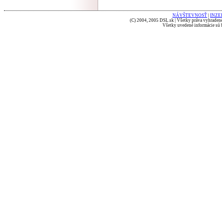
NÁVŠTEVNOSŤ
|
INZE
(C) 2004, 2005 DSL.sk | Všetky práva vyhradené
Všetky uvedené informácie sú b