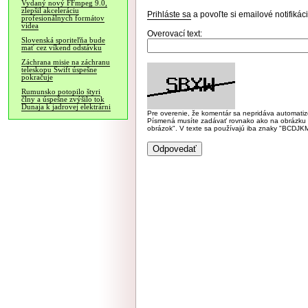
Vydaný nový FFmpeg 9.0,
zlepšil akceleráciu
Prihláste sa
a povoľte si emailové notifiká
profesionálnych formátov
videa
Overovací text:
Slovenská sporiteľňa bude
mať cez víkend odstávku
Záchrana misie na záchranu
teleskopu Swift úspešne
pokračuje
Rumunsko potopilo štyri
člny a úspešne zvýšilo tok
Dunaja k jadrovej elektrárni
Pre overenie, že komentár sa nepridáva automatizov
Písmená musíte zadávať rovnako ako na obrázku veľk
obrázok". V texte sa používajú iba znaky "BC