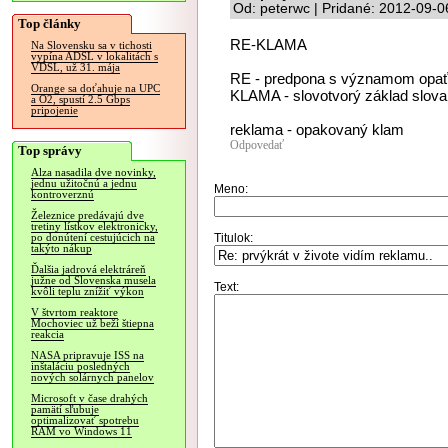
Od: peterwc | Pridané: 2012-09-0
Top články
RE-KLAMA
Na Slovensku sa v tichosti
vypína ADSL v lokalitách s
VDSL, už 31. mája
RE - predpona s významom opať
Orange sa doťahuje na UPC
KLAMA - slovotvorý základ slova
a O2, spustí 2.5 Gbps
pripojenie
reklama - opakovaný klam
Odpovedať
Top správy
Alza nasadila dve novinky,
jednu užitočnú a jednu
Meno:
kontroverznú
Železnice predávajú dve
tretiny lístkov elektronicky,
Titulok:
po donútení cestujúcich na
takýto nákup
Ďalšia jadrová elektráreň
južne od Slovenska musela
Text:
kvôli teplu znížiť výkon
V štvrtom reaktore
Mochoviec už beží štiepna
reakcia
NASA pripravuje ISS na
inštaláciu posledných
nových solárnych panelov
Microsoft v čase drahých
pamätí sľubuje
optimalizovať spotrebu
RAM vo Windows 11