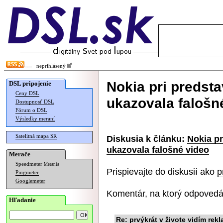
neprihlásený
Nokia pri predst
DSL pripojenie
Ceny DSL
ukazovala falošn
Dostupnosť DSL
Fórum o DSL
Výsledky meraní
Satelitná mapa SR
Diskusia k článku:
Nokia pr
ukazovala falošné video
Merače
Speedmeter
Merania
Prispievajte do diskusií ako
p
Pingmeter
Googlemeter
Komentár, na ktorý odpovedá
Hľadanie
Re: prvýkrát v živote vidím rekl