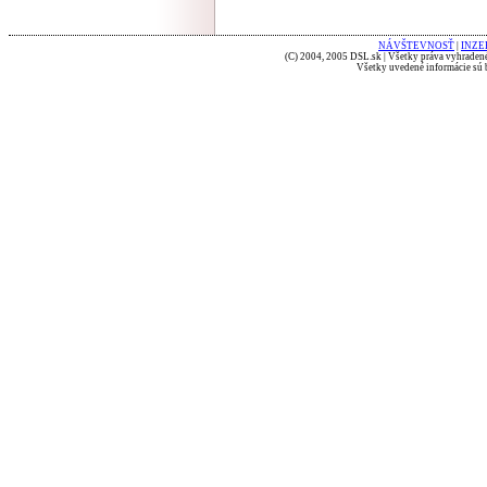
NÁVŠTEVNOSŤ
|
INZE
(C) 2004, 2005 DSL.sk | Všetky práva vyhradené
Všetky uvedené informácie sú b