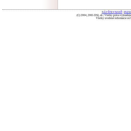
NÁVŠTEVNOSŤ
|
INZE
(C) 2004, 2005 DSL.sk | Všetky práva vyhradené
Všetky uvedené informácie sú b