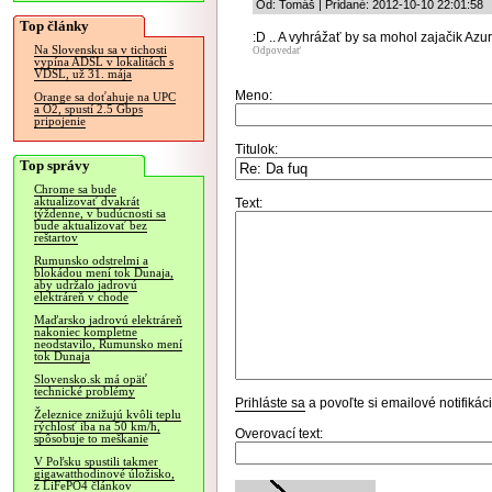
Od: Tomáš | Pridané: 2012-10-10 22:01:58
Top články
:D .. A vyhrážať by sa mohol zajačik Azuri
Na Slovensku sa v tichosti
Odpovedať
vypína ADSL v lokalitách s
VDSL, už 31. mája
Meno:
Orange sa doťahuje na UPC
a O2, spustí 2.5 Gbps
pripojenie
Titulok:
Top správy
Chrome sa bude
aktualizovať dvakrát
Text:
týždenne, v budúcnosti sa
bude aktualizovať bez
reštartov
Rumunsko odstrelmi a
blokádou mení tok Dunaja,
aby udržalo jadrovú
elektráreň v chode
Maďarsko jadrovú elektráreň
nakoniec kompletne
neodstavilo, Rumunsko mení
tok Dunaja
Slovensko.sk má opäť
technické problémy
Prihláste sa
a povoľte si emailové notifiká
Železnice znižujú kvôli teplu
rýchlosť iba na 50 km/h,
Overovací text:
spôsobuje to meškanie
V Poľsku spustili takmer
gigawatthodinové úložisko,
z LiFePO4 článkov