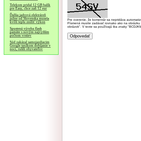
Telekom pridal 12 GB balík
pre Easy, chce zaň 12 eur
Ďalšia jadrová elektráreň
južne od Slovenska musela
Pre overenie, že komentár sa nepridáva automatizov
kvôli teplu znížiť výkon
Písmená musíte zadávať rovnako ako na obrázku veľk
obrázok". V texte sa používajú iba znaky "BC
Spustená výroba flash
pamäte s novým najvyšším
počtom vrstiev
Súd zakázal samojazdiacim
Google taxíkom dobíjanie v
noci, rušili obyvateľov