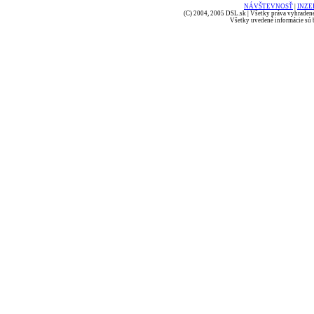
NÁVŠTEVNOSŤ
|
INZE
(C) 2004, 2005 DSL.sk | Všetky práva vyhradené
Všetky uvedené informácie sú b