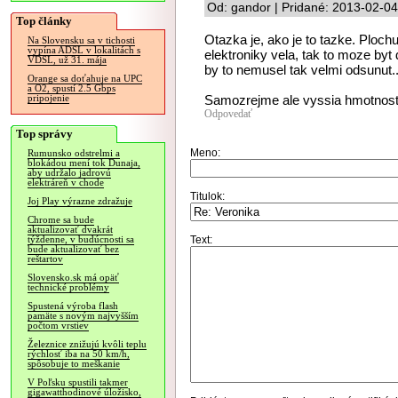
Od: gandor | Pridané: 2013-02-04
Top články
Otazka je, ako je to tazke. Ploch
Na Slovensku sa v tichosti
vypína ADSL v lokalitách s
elektroniky vela, tak to moze byt
VDSL, už 31. mája
by to nemusel tak velmi odsunut..
Orange sa doťahuje na UPC
a O2, spustí 2.5 Gbps
Samozrejme ale vyssia hmotnost 
pripojenie
Odpovedať
Top správy
Meno:
Rumunsko odstrelmi a
blokádou mení tok Dunaja,
aby udržalo jadrovú
elektráreň v chode
Titulok:
Joj Play výrazne zdražuje
Chrome sa bude
aktualizovať dvakrát
Text:
týždenne, v budúcnosti sa
bude aktualizovať bez
reštartov
Slovensko.sk má opäť
technické problémy
Spustená výroba flash
pamäte s novým najvyšším
počtom vrstiev
Železnice znižujú kvôli teplu
rýchlosť iba na 50 km/h,
spôsobuje to meškanie
V Poľsku spustili takmer
gigawatthodinové úložisko,