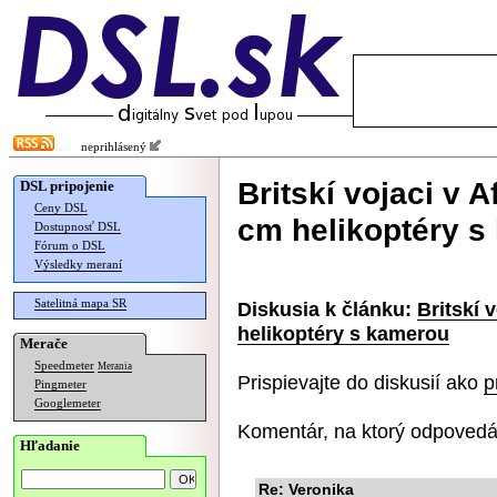
neprihlásený
Britskí vojaci v 
DSL pripojenie
Ceny DSL
cm helikoptéry s
Dostupnosť DSL
Fórum o DSL
Výsledky meraní
Satelitná mapa SR
Diskusia k článku:
Britskí 
helikoptéry s kamerou
Merače
Speedmeter
Merania
Prispievajte do diskusií ako
p
Pingmeter
Googlemeter
Komentár, na ktorý odpovedá
Hľadanie
Re: Veronika