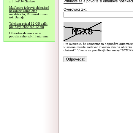
Prihláste sa
a povoľte si emailové notifiká
z LiFePO4 článkov
Maďarsko jadrovú elektráreň
Overovací text:
nakoniec kompletne
neodstavilo, Rumunsko mení
tok Dunaja
Telekom pridal 12 GB balík
pre Easy, chce zaň 12 eur
Odštartovala nová séria
populárneho sci-fi Futurama
Pre overenie, že komentár sa nepridáva automatizov
Písmená musíte zadávať rovnako ako na obrázku veľk
obrázok". V texte sa používajú iba znaky "BC