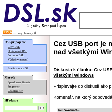
neprihlásený
Cez USB port je 
DSL pripojenie
Ceny DSL
nad všetkými Wi
Dostupnosť DSL
Fórum o DSL
Výsledky meraní
Satelitná mapa SR
Diskusia k článku:
Cez USB 
všetkými Windows
Merače
Speedmeter
Merania
Prispievajte do diskusií ako
p
Pingmeter
Googlemeter
Komentár, na ktorý odpovedá
Hľadanie
Re: Zavaznost....