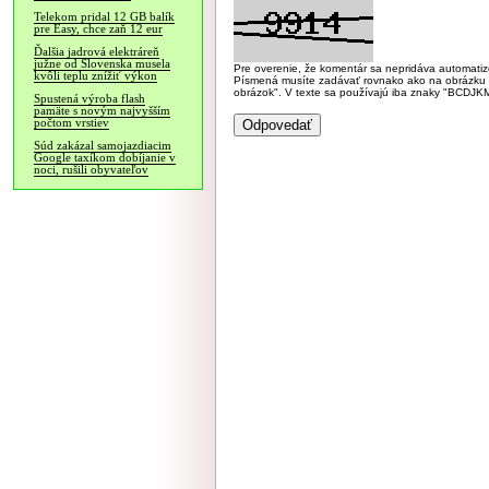
Telekom pridal 12 GB balík
pre Easy, chce zaň 12 eur
Ďalšia jadrová elektráreň
južne od Slovenska musela
Pre overenie, že komentár sa nepridáva automatizov
kvôli teplu znížiť výkon
Písmená musíte zadávať rovnako ako na obrázku veľk
obrázok". V texte sa používajú iba znaky "BC
Spustená výroba flash
pamäte s novým najvyšším
počtom vrstiev
Súd zakázal samojazdiacim
Google taxíkom dobíjanie v
noci, rušili obyvateľov