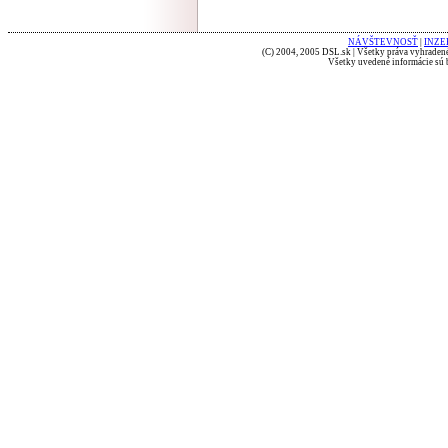
NÁVŠTEVNOSŤ
|
INZE
(C) 2004, 2005 DSL.sk | Všetky práva vyhradené
Všetky uvedené informácie sú b