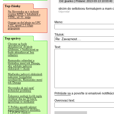
Od: jjsanko | Pridané: 2013-03-13 10:03:40
Top články
strcim do settoboxu formatujem a mam ci
Na Slovensku sa v tichosti
Odpovedať
vypína ADSL v lokalitách s
VDSL, už 31. mája
Meno:
Orange sa doťahuje na UPC
a O2, spustí 2.5 Gbps
pripojenie
Titulok:
Top správy
Chrome sa bude
aktualizovať dvakrát
Text:
týždenne, v budúcnosti sa
bude aktualizovať bez
reštartov
Rumunsko odstrelmi a
blokádou mení tok Dunaja,
aby udržalo jadrovú
elektráreň v chode
Maďarsko jadrovú elektráreň
nakoniec kompletne
neodstavilo, Rumunsko mení
tok Dunaja
Slovensko.sk má opäť
technické problémy
Prihláste sa
a povoľte si emailové notifiká
Železnice znižujú kvôli teplu
rýchlosť iba na 50 km/h,
Overovací text:
spôsobuje to meškanie
V Poľsku spustili takmer
gigawatthodinové úložisko,
z LiFePO4 článkov