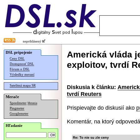
neprihlásený
Americká vláda 
DSL pripojenie
Ceny DSL
exploitov, tvrdí R
Dostupnosť DSL
Fórum o DSL
Výsledky meraní
Satelitná mapa SR
Diskusia k článku:
Americk
tvrdí Reuters
Merače
Speedmeter
Merania
Prispievajte do diskusií ako
p
Pingmeter
Googlemeter
Komentár, na ktorý odpovedá
Hľadanie
Re: To nie su zle ceny