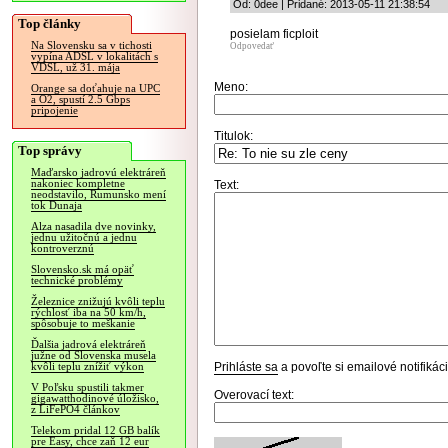
Od: 0dee | Pridané: 2013-05-11 21:38:54
Top články
posielam ficploit
Na Slovensku sa v tichosti
Odpovedať
vypína ADSL v lokalitách s
VDSL, už 31. mája
Meno:
Orange sa doťahuje na UPC
a O2, spustí 2.5 Gbps
pripojenie
Titulok:
Top správy
Maďarsko jadrovú elektráreň
nakoniec kompletne
Text:
neodstavilo, Rumunsko mení
tok Dunaja
Alza nasadila dve novinky,
jednu užitočnú a jednu
kontroverznú
Slovensko.sk má opäť
technické problémy
Železnice znižujú kvôli teplu
rýchlosť iba na 50 km/h,
spôsobuje to meškanie
Ďalšia jadrová elektráreň
južne od Slovenska musela
Prihláste sa
a povoľte si emailové notifiká
kvôli teplu znížiť výkon
V Poľsku spustili takmer
Overovací text:
gigawatthodinové úložisko,
z LiFePO4 článkov
Telekom pridal 12 GB balík
pre Easy, chce zaň 12 eur