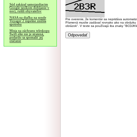
Súd zakázal samojazdiacim
Google taxíkom dobíjanie v
noci, rušili obyvateľov
NASA na diaľku na sonde
Pre overenie, že komentár sa nepridáva automatizov
Voyager 2 úspešne znížila
Písmená musíte zadávať rovnako ako na obrázku veľk
spotrebu
obrázok". V texte sa používajú iba znaky "BC
Misia na záchranu teleskopu
Swift ešte nie je stratená,
podarilo sa spomaliť jej
otáčanie