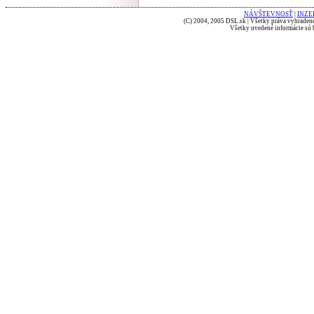
NÁVŠTEVNOSŤ
|
INZE
(C) 2004, 2005 DSL.sk | Všetky práva vyhradené
Všetky uvedené informácie sú b