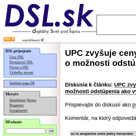
neprihlásený
UPC zvyšuje ceny
DSL pripojenie
Ceny DSL
o možnosti odstú
Dostupnosť DSL
Fórum o DSL
Výsledky meraní
Satelitná mapa SR
Diskusia k článku:
UPC zvy
možnosti odstúpenia ako v
Merače
Speedmeter
Merania
Prispievajte do diskusií ako
p
Pingmeter
Googlemeter
Komentár, na ktorý odpovedá
Hľadanie
su to arogantne svine jedny nenazrane