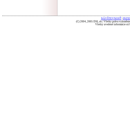
NÁVŠTEVNOSŤ
|
INZE
(C) 2004, 2005 DSL.sk | Všetky práva vyhradené
Všetky uvedené informácie sú b