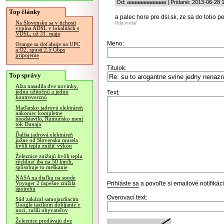
Od: aaaaaaaaaaaaa | Pridané: 2013-06-28 
Top články
a palec hore pre dsl.sk, ze sa do toho p
Na Slovensku sa v tichosti
Odpovedať
vypína ADSL v lokalitách s
VDSL, už 31. mája
Meno:
Orange sa doťahuje na UPC
a O2, spustí 2.5 Gbps
pripojenie
Titulok:
Top správy
Alza nasadila dve novinky,
jednu užitočnú a jednu
Text:
kontroverznú
Maďarsko jadrovú elektráreň
nakoniec kompletne
neodstavilo, Rumunsko mení
tok Dunaja
Ďalšia jadrová elektráreň
južne od Slovenska musela
kvôli teplu znížiť výkon
Železnice znižujú kvôli teplu
rýchlosť iba na 50 km/h,
spôsobuje to meškanie
NASA na diaľku na sonde
Prihláste sa
a povoľte si emailové notifiká
Voyager 2 úspešne znížila
spotrebu
Overovací text:
Súd zakázal samojazdiacim
Google taxíkom dobíjanie v
noci, rušili obyvateľov
Železnice predávajú dve