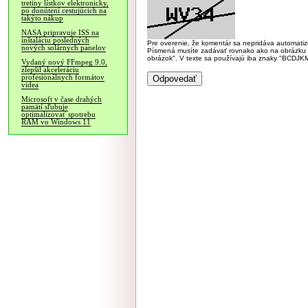
tretiny lístkov elektronicky,
po donútení cestujúcich na
takýto nákup
NASA pripravuje ISS na
inštaláciu posledných
Pre overenie, že komentár sa nepridáva automatizov
nových solárnych panelov
Písmená musíte zadávať rovnako ako na obrázku veľk
obrázok". V texte sa používajú iba znaky "BC
Vydaný nový FFmpeg 9.0,
zlepšil akceleráciu
profesionálnych formátov
videa
Microsoft v čase drahých
pamätí sľubuje
optimalizovať spotrebu
RAM vo Windows 11