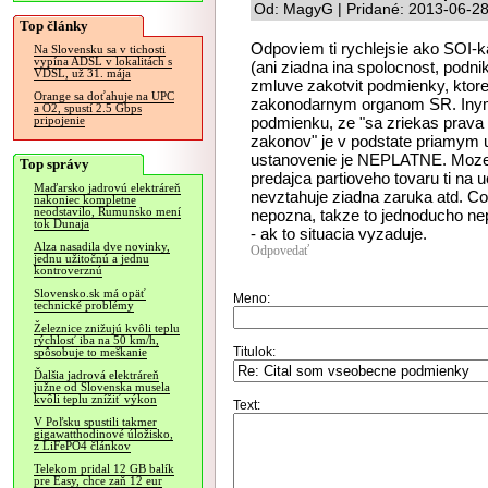
Od: MagyG | Pridané: 2013-06-28
Top články
Odpoviem ti rychlejsie ako SOI-
Na Slovensku sa v tichosti
vypína ADSL v lokalitách s
(ani ziadna ina spolocnost, pod
VDSL, už 31. mája
zmluve zakotvit podmienky, ktor
Orange sa doťahuje na UPC
zakonodarnym organom SR. Inymi 
a O2, spustí 2.5 Gbps
podmienku, ze "sa zriekas prava
pripojenie
zakonov" je v podstate priamym 
ustanovenie je NEPLATNE. Mozes h
Top správy
predajca partioveho tovaru ti na u
Maďarsko jadrovú elektráreň
nevztahuje ziadna zaruka atd. Co
nakoniec kompletne
neodstavilo, Rumunsko mení
nepozna, takze to jednoducho nepl
tok Dunaja
- ak to situacia vyzaduje.
Alza nasadila dve novinky,
Odpovedať
jednu užitočnú a jednu
kontroverznú
Slovensko.sk má opäť
Meno:
technické problémy
Železnice znižujú kvôli teplu
rýchlosť iba na 50 km/h,
Titulok:
spôsobuje to meškanie
Ďalšia jadrová elektráreň
južne od Slovenska musela
kvôli teplu znížiť výkon
Text:
V Poľsku spustili takmer
gigawatthodinové úložisko,
z LiFePO4 článkov
Telekom pridal 12 GB balík
pre Easy, chce zaň 12 eur