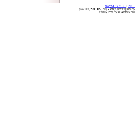
NÁVŠTEVNOSŤ
|
INZE
(C) 2004, 2005 DSL.sk | Všetky práva vyhradené
Všetky uvedené informácie sú b