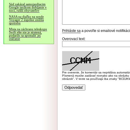
Súd zakázal samojazdiacim
Google taxíkom dobíjanie v
noci, rušili obyvateľov
NASA na diaľku na sonde
Voyager 2 úspešne znížila
spotrebu
Misia na záchranu teleskopu
Prihláste sa
a povoľte si emailové notifiká
Swift ešte nie je stratená,
podarilo sa spomaliť jej
Overovací text:
otáčanie
Pre overenie, že komentár sa nepridáva automatizov
Písmená musíte zadávať rovnako ako na obrázku veľk
obrázok". V texte sa používajú iba znaky "BC