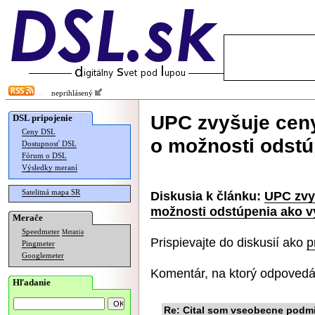
neprihlásený
UPC zvyšuje ceny
DSL pripojenie
Ceny DSL
o možnosti odstú
Dostupnosť DSL
Fórum o DSL
Výsledky meraní
Satelitná mapa SR
Diskusia k článku:
UPC zvy
možnosti odstúpenia ako v
Merače
Speedmeter
Merania
Prispievajte do diskusií ako
p
Pingmeter
Googlemeter
Komentár, na ktorý odpovedá
Hľadanie
Re: Cital som vseobecne podm