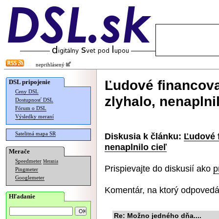
neprihlásený
Ľudové financov
DSL pripojenie
Ceny DSL
zlyhalo, nenaplnil
Dostupnosť DSL
Fórum o DSL
Výsledky meraní
Satelitná mapa SR
Diskusia k článku:
Ľudové 
nenaplnilo cieľ
Merače
Speedmeter
Merania
Prispievajte do diskusií ako
p
Pingmeter
Googlemeter
Komentár, na ktorý odpovedá
Hľadanie
Re: Možno jedného dňa....