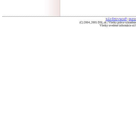
NÁVŠTEVNOSŤ
|
INZE
(C) 2004, 2005 DSL.sk | Všetky práva vyhradené
Všetky uvedené informácie sú b