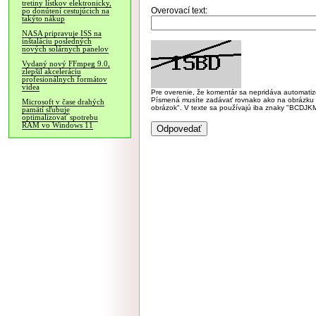
tretiny lístkov elektronicky,
Overovací text:
po donútení cestujúcich na
takýto nákup
NASA pripravuje ISS na
inštaláciu posledných
nových solárnych panelov
Vydaný nový FFmpeg 9.0,
zlepšil akceleráciu
profesionálnych formátov
videa
Pre overenie, že komentár sa nepridáva automatizov
Písmená musíte zadávať rovnako ako na obrázku veľk
Microsoft v čase drahých
obrázok". V texte sa používajú iba znaky "BC
pamätí sľubuje
optimalizovať spotrebu
RAM vo Windows 11