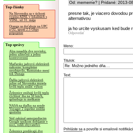
Od: mememe? | Pridané: 2013-08
Top články
presne tak, je viacero dovodou pr
Na Slovensku sa v tichosti
vypína ADSL v lokalitách s
alternativou
VDSL, už 31. mája
Orange sa doťahuje na UPC
ja ho urcite vyskusam ked bude re
a O2, spustí 2.5 Gbps
Odpovedať
pripojenie
Top správy
Meno:
Alza nasadila dve novinky,
jednu užitočnú a jednu
kontroverznú
Titulok:
Maďarsko jadrovú elektráreň
nakoniec kompletne
neodstavilo, Rumunsko mení
tok Dunaja
Text:
Ďalšia jadrová elektráreň
južne od Slovenska musela
kvôli teplu znížiť výkon
Železnice znižujú kvôli teplu
rýchlosť iba na 50 km/h,
spôsobuje to meškanie
NASA na diaľku na sonde
Voyager 2 úspešne znížila
spotrebu
Súd zakázal samojazdiacim
Google taxíkom dobíjanie v
noci, rušili obyvateľov
Prihláste sa
a povoľte si emailové notifiká
Železnice predávajú dve