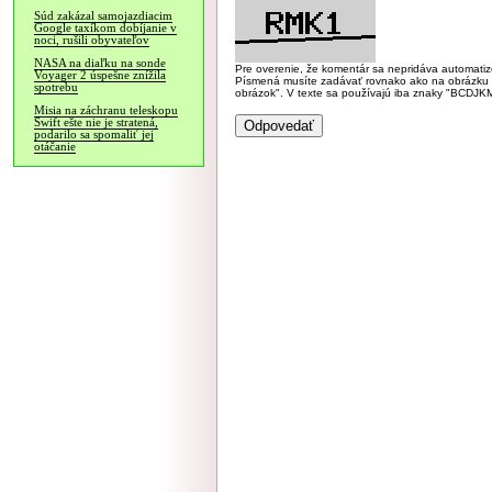
Súd zakázal samojazdiacim
Google taxíkom dobíjanie v
noci, rušili obyvateľov
NASA na diaľku na sonde
Pre overenie, že komentár sa nepridáva automatizov
Voyager 2 úspešne znížila
Písmená musíte zadávať rovnako ako na obrázku veľk
spotrebu
obrázok". V texte sa používajú iba znaky "BC
Misia na záchranu teleskopu
Swift ešte nie je stratená,
podarilo sa spomaliť jej
otáčanie