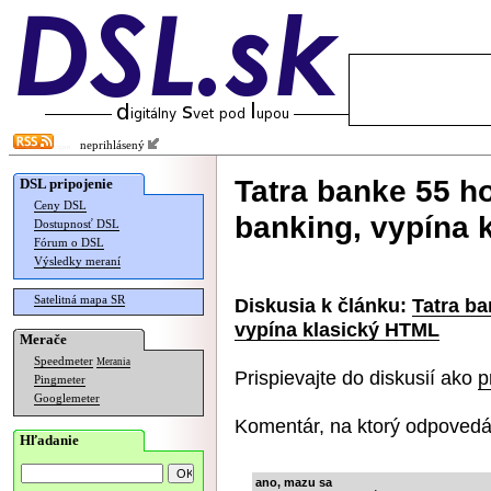
neprihlásený
Tatra banke 55 ho
DSL pripojenie
Ceny DSL
banking, vypína 
Dostupnosť DSL
Fórum o DSL
Výsledky meraní
Satelitná mapa SR
Diskusia k článku:
Tatra ba
vypína klasický HTML
Merače
Speedmeter
Merania
Prispievajte do diskusií ako
p
Pingmeter
Googlemeter
Komentár, na ktorý odpovedá
Hľadanie
ano, mazu sa