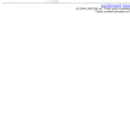
NÁVŠTEVNOSŤ
|
INZE
(C) 2004, 2005 DSL.sk | Všetky práva vyhradené
Všetky uvedené informácie sú b