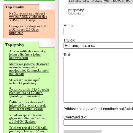
Od: ako pako | Pridané: 2013-10-25 18:05:0
Top články
prispevky
Na Slovensku sa v tichosti
Odpovedať
vypína ADSL v lokalitách s
VDSL, už 31. mája
Meno:
Orange sa doťahuje na UPC
a O2, spustí 2.5 Gbps
pripojenie
Titulok:
Top správy
Alza nasadila dve novinky,
jednu užitočnú a jednu
Text:
kontroverznú
Maďarsko jadrovú elektráreň
nakoniec kompletne
neodstavilo, Rumunsko mení
tok Dunaja
Slovensko.sk má opäť
technické problémy
Železnice znižujú kvôli teplu
rýchlosť iba na 50 km/h,
spôsobuje to meškanie
Ďalšia jadrová elektráreň
južne od Slovenska musela
Prihláste sa
a povoľte si emailové notifiká
kvôli teplu znížiť výkon
V Poľsku spustili takmer
Overovací text:
gigawatthodinové úložisko,
z LiFePO4 článkov
Telekom pridal 12 GB balík
pre Easy, chce zaň 12 eur