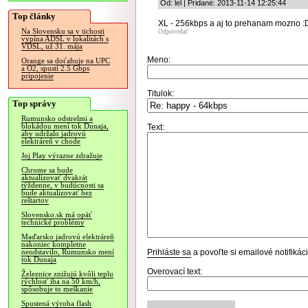
Od: lel | Pridané: 2013-11-14 12:25:44
Top články
XL - 256kbps a aj to prehanam mozno :
Na Slovensku sa v tichosti
Odpovedať
vypína ADSL v lokalitách s
VDSL, už 31. mája
Meno:
Orange sa doťahuje na UPC
a O2, spustí 2.5 Gbps
pripojenie
Titulok:
Top správy
Rumunsko odstrelmi a
blokádou mení tok Dunaja,
Text:
aby udržalo jadrovú
elektráreň v chode
Joj Play výrazne zdražuje
Chrome sa bude
aktualizovať dvakrát
týždenne, v budúcnosti sa
bude aktualizovať bez
reštartov
Slovensko.sk má opäť
technické problémy
Maďarsko jadrovú elektráreň
nakoniec kompletne
Prihláste sa
a povoľte si emailové notifiká
neodstavilo, Rumunsko mení
tok Dunaja
Overovací text:
Železnice znižujú kvôli teplu
rýchlosť iba na 50 km/h,
spôsobuje to meškanie
Spustená výroba flash