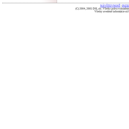
NÁVŠTEVNOSŤ
|
INZE
(C) 2004, 2005 DSL.sk | Všetky práva vyhradené
Všetky uvedené informácie sú b