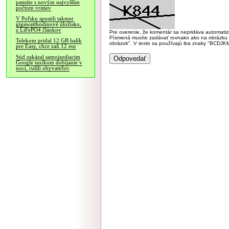
pamäte s novým najvyšším
počtom vrstiev
V Poľsku spustili takmer
gigawatthodinové úložisko,
z LiFePO4 článkov
Pre overenie, že komentár sa nepridáva automatizov
Písmená musíte zadávať rovnako ako na obrázku veľk
Telekom pridal 12 GB balík
obrázok". V texte sa používajú iba znaky "BC
pre Easy, chce zaň 12 eur
Súd zakázal samojazdiacim
Google taxíkom dobíjanie v
noci, rušili obyvateľov