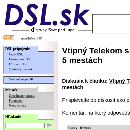
neprihlásený
Vtipný Telekom s
DSL pripojenie
Ceny DSL
5 mestách
Dostupnosť DSL
Fórum o DSL
Výsledky meraní
Satelitná mapa SR
Diskusia k článku:
Vtipný T
mestách
Merače
Speedmeter
Merania
Prispievajte do diskusií ako
p
Pingmeter
Googlemeter
Komentár, na ktorý odpovedá
Hľadanie
happy - 64kbps