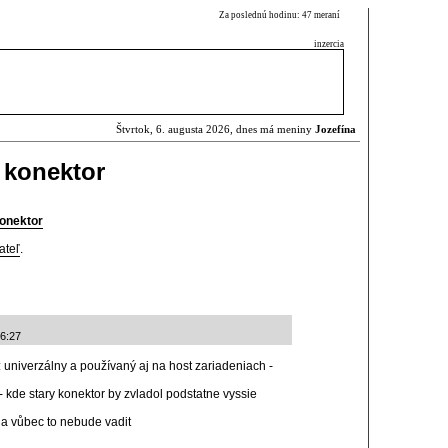
Za poslednú hodinu: 47 meraní
inzercia
Štvrtok, 6. augusta 2026, dnes má meniny
Jozefína
 konektor
onektor
ateľ
.
06:27
univerzálny a používaný aj na host zariadeniach -
- kde stary konektor by zvladol podstatne vyssie
a vůbec to nebude vadit