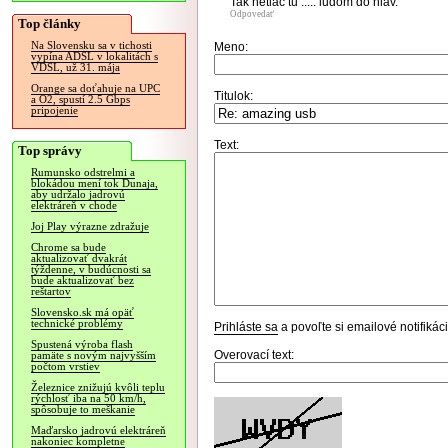
Tak netlac tu ..... ludom do hlav.
Odpovedať
Top články
Na Slovensku sa v tichosti
Meno:
vypína ADSL v lokalitách s
VDSL, už 31. mája
Orange sa doťahuje na UPC
Titulok:
a O2, spustí 2.5 Gbps
pripojenie
Text:
Top správy
Rumunsko odstrelmi a
blokádou mení tok Dunaja,
aby udržalo jadrovú
elektráreň v chode
Joj Play výrazne zdražuje
Chrome sa bude
aktualizovať dvakrát
týždenne, v budúcnosti sa
bude aktualizovať bez
reštartov
Slovensko.sk má opäť
technické problémy
Prihláste sa
a povoľte si emailové notifiká
Spustená výroba flash
Overovací text:
pamäte s novým najvyšším
počtom vrstiev
Železnice znižujú kvôli teplu
rýchlosť iba na 50 km/h,
spôsobuje to meškanie
Maďarsko jadrovú elektráreň
nakoniec kompletne