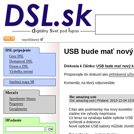
neprihlásený
USB bude mať nový
DSL pripojenie
Ceny DSL
Dostupnosť DSL
Diskusia k článku:
USB bude mať nový k
Fórum o DSL
Výsledky meraní
Prispievajte do diskusií ako
prihlásený užív
Satelitná mapa SR
Komentár, na ktorý odpovedáte:
Merače
Re: amazing usb
Speedmeter
Merania
Od: amazing usb | Pridané: 2013-12-04 13:
Pingmeter
Googlemeter
Citas ake podmienky ma novy konektor : 
ziadne ine vyhody neprinasa.
Uz teraz sa vyrabaju kable opticke USB 
Hľadanie
rychlosti a dokonca :
Nové optické USB kabely můžete zlomit 