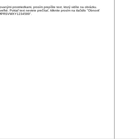
anými prostriedkami, prosím prepíšte text, ktorý vidíte na obrázku.
é. Pokiaľ text neviete prečítať, kliknite prosím na tlačidlo "Obnoviť
DJKMPRSVWXY1234589".