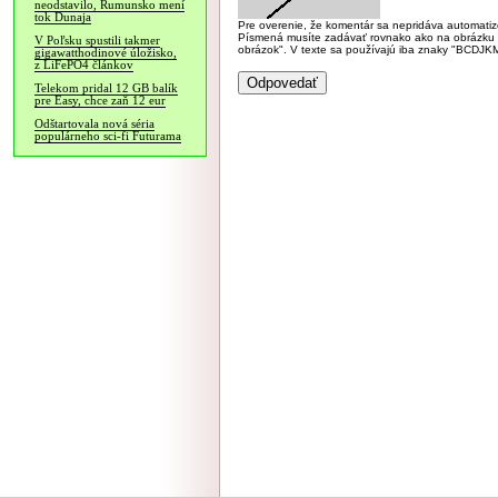
neodstavilo, Rumunsko mení
tok Dunaja
Pre overenie, že komentár sa nepridáva automatizov
Písmená musíte zadávať rovnako ako na obrázku veľk
V Poľsku spustili takmer
obrázok". V texte sa používajú iba znaky "BC
gigawatthodinové úložisko,
z LiFePO4 článkov
Telekom pridal 12 GB balík
pre Easy, chce zaň 12 eur
Odštartovala nová séria
populárneho sci-fi Futurama