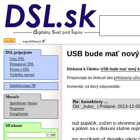
neprihlásený
USB bude mať nový
DSL pripojenie
Ceny DSL
Dostupnosť DSL
Diskusia k článku:
USB bude mať nový k
Fórum o DSL
Výsledky meraní
Prispievajte do diskusií ako
prihlásený užív
Satelitná mapa SR
Komentár, na ktorý odpovedáte:
Merače
Re: konektory ...
Speedmeter
Merania
Od: _kubo_ | Pridané: 2013-12-0
Pingmeter
Googlemeter
nuž pupáčik, zožen si otvorenú j
Hľadanie
a potom sa v diskusii slušne ospr
my muzikanti už desiatky rokov