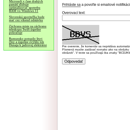
Microsoft v čase drahých
Prihláste sa
a povoľte si emailové notifiká
pamätí sľubuje
optimalizovať spotrebu
RAM vo Windows 11
Overovací text:
Slovenská sporiteľňa bude
mať cez víkend odstávku
Záchrana misie na záchranu
teleskopu Swift úspešne
pokračuje
Rumunsko potopilo štyri
člny a úspešne zvýšilo tok
Dunaja k jadrovej elektrárni
Pre overenie, že komentár sa nepridáva automatizov
Písmená musíte zadávať rovnako ako na obrázku veľk
obrázok". V texte sa používajú iba znaky "BC