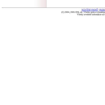
NÁVŠTEVNOSŤ
|
INZE
(C) 2004, 2005 DSL.sk | Všetky práva vyhradené
Všetky uvedené informácie sú b