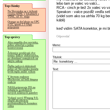
lebo tam je valec vo valci...
Top články
RCA - cinch je tiež 2x valec vo v
Speakon - valce pozdĺž vedľa seb
Na Slovensku sa v tichosti
vypína ADSL v lokalitách s
(videl som ako sa utrhla 70 kg b
VDSL, už 31. mája
kábli)
Orange sa doťahuje na UPC
a O2, spustí 2.5 Gbps
pripojenie
keď vidím SATA konektor, je mi bl
Odpovedať
Top správy
Alza nasadila dve novinky,
Meno:
jednu užitočnú a jednu
kontroverznú
Železnice predávajú dve
tretiny lístkov elektronicky,
Titulok:
po donútení cestujúcich na
takýto nákup
Ďalšia jadrová elektráreň
južne od Slovenska musela
Text:
kvôli teplu znížiť výkon
V štvrtom reaktore
Mochoviec už beží štiepna
reakcia
NASA pripravuje ISS na
inštaláciu posledných
nových solárnych panelov
Vydaný nový FFmpeg 9.0,
zlepšil akceleráciu
profesionálnych formátov
videa