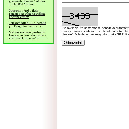
gigawatthodinové úložisko,
z LiFePO4 článkov
Spustená výroba flash
pamäte s novým najvyšším
počtom vrstiev
Telekom pridal 12 GB balík
pre Easy, chce zaň 12 eur
Pre overenie, že komentár sa nepridáva automatizov
Písmená musíte zadávať rovnako ako na obrázku veľk
Súd zakázal samojazdiacim
obrázok". V texte sa používajú iba znaky "BC
Google taxíkom dobíjanie v
noci, rušili obyvateľov