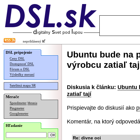
neprihlásený
Ubuntu bude na 
DSL pripojenie
Ceny DSL
výrobcu zatiaľ taj
Dostupnosť DSL
Fórum o DSL
Výsledky meraní
Satelitná mapa SR
Diskusia k článku:
Ubuntu 
zatiaľ tají
Merače
Speedmeter
Merania
Prispievajte do diskusií ako
p
Pingmeter
Googlemeter
Komentár, na ktorý odpovedá
Hľadanie
Re: divne oci