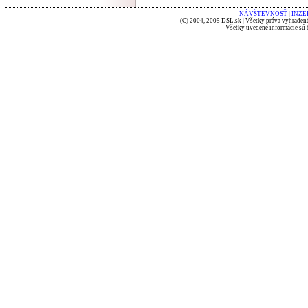
NÁVŠTEVNOSŤ
|
INZE
(C) 2004, 2005 DSL.sk | Všetky práva vyhradené
Všetky uvedené informácie sú b