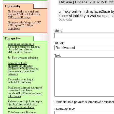
Od: ase | Pridané: 2013-12-11 23
Top články
ufff aky online hrdina face2face by 
Na Slovensku sa v tichosti
vypína ADSL v lokalitách s
zober si tabletky a vrat sa spat na
VDSL, už 31. mája
Odpovedať
Orange sa doťahuje na UPC
a O2, spustí 2.5 Gbps
pripojenie
Meno:
Top správy
Titulok:
Rumunsko odstrelmi a
blokádou mení tok Dunaja,
aby udržalo jadrovú
elektráreň v chode
Text:
Joj Play výrazne zdražuje
Chrome sa bude
aktualizovať dvakrát
týždenne, v budúcnosti sa
bude aktualizovať bez
reštartov
Slovensko.sk má opäť
technické problémy
Maďarsko jadrovú elektráreň
nakoniec kompletne
neodstavilo, Rumunsko mení
tok Dunaja
Železnice znižujú kvôli teplu
Prihláste sa
a povoľte si emailové notifiká
rýchlosť iba na 50 km/h,
spôsobuje to meškanie
Overovací text:
V Poľsku spustili takmer